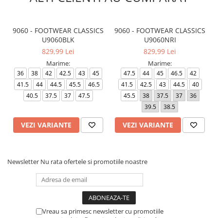
9060 - FOOTWEAR CLASSICS
9060 - FOOTWEAR CLASSICS
U9060BLK
U9060NRI
829,99 Lei
829,99 Lei
Marime:
Marime:
36
38
42
42.5
43
45
47.5
44
45
46.5
42
41.5
44
44.5
45.5
46.5
41.5
42.5
43
44.5
40
40.5
37.5
37
47.5
45.5
38
37.5
37
36
39.5
38.5
VEZI VARIANTE
VEZI VARIANTE
Newsletter
Nu rata ofertele si promotiile noastre
Vreau sa primesc newsletter cu promotiile