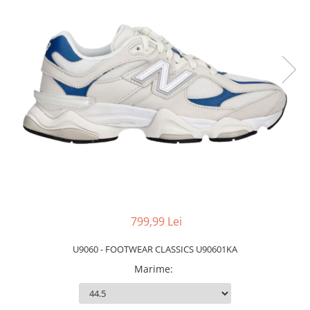
Slapi barbati
Mocasini
Sandale & Slapi copii
Pantofi sport femei
Slapi femei
799,99 Lei
U9060 - FOOTWEAR CLASSICS U90601KA
Marime
: