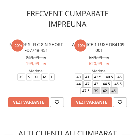
FRECVENT CUMPARATE
IMPREUNA
M NK DF SI FLC 8IN SHORT
AIR FORCE 1 LUXE DB4109-
-20%
-10%
FD7748-451
001
249,99 Lei
689,99 Lei
199,99 Lei
620,99 Lei
Marime:
Marime:
XS
S
XL
M
L
40
41
42.5
40.5
45
44
47
43
44.5
45.5
47.5
39
42
46
VEZI VARIANTE
VEZI VARIANTE
ALTI CLIENTI AU CUMPARAT