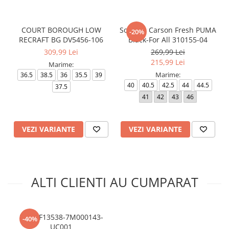
COURT BOROUGH LOW
Softride Carson Fresh PUMA
-20%
RECRAFT BG DV5456-106
Black-For All 310155-04
309,99 Lei
269,99 Lei
215,99 Lei
Marime:
Marime:
36.5
38.5
36
35.5
39
40
40.5
42.5
44
44.5
37.5
41
42
43
46
VEZI VARIANTE
VEZI VARIANTE
ALTI CLIENTI AU CUMPARAT
EA7 AF13538-7M000143-
-40%
UC001