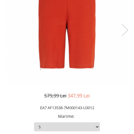
Slapi barbati
Mocasini
Sandale & Slapi copii
Pantofi sport femei
Slapi femei
579,99 Lei
347,99 Lei
EA7 AF13538-7M000143-U3012
Marime
: