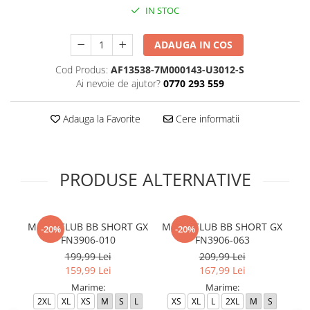
IN STOC
ADAUGA IN COS
Cod Produs:
AF13538-7M000143-U3012-S
Ai nevoie de ajutor?
0770 293 559
Adauga la Favorite
Cere informatii
PRODUSE ALTERNATIVE
M N K CLUB BB SHORT GX
M N K CLUB BB SHORT GX
M
-20%
-20%
FN3906-010
FN3906-063
199,99 Lei
209,99 Lei
159,99 Lei
167,99 Lei
Marime:
Marime:
2XL
XL
XS
M
S
L
XS
XL
L
2XL
M
S