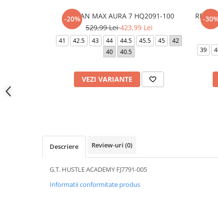
JORDAN MAX AURA 7 HQ2091-100
REACTX
-20%
-30
529,99 Lei
423,99 Lei
41
42.5
43
44
44.5
45.5
45
42
39
4
40
40.5
VEZI VARIANTE
Review-uri
(0)
Descriere
G.T. HUSTLE ACADEMY FJ7791-005
Informatii conformitate produs