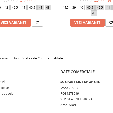
669,99 Lei
468,99 Lei
629,99 Lei
440,99 Lei
0
42
42.5
44
40.5
41
43
44.5
39
40
40.5
42.5
41
44
VEZI VARIANTE
VEZI VARIANTE
la mai multe in
Politica de Confidentialitate
DATE COMERCIALE
 Plata
SC SPORT LINE SHOP SRL
e Retur
J2/202/2013
Produselor
RO31273019
STR. SLATINEI, NR. 7A
L
Arad, Arad