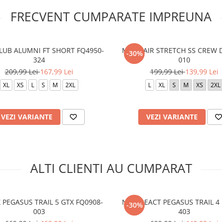
FRECVENT CUMPARATE IMPREUNA
LUB ALUMNI FT SHORT FQ4950-
M J JD AIR STRETCH SS CREW 
-30%
324
010
209,99 Lei
167,99 Lei
199,99 Lei
139,99 Lei
XL
XS
L
S
M
2XL
L
XL
S
M
XS
2XL
VEZI VARIANTE
VEZI VARIANTE
ALTI CLIENTI AU CUMPARAT
 PEGASUS TRAIL 5 GTX FQ0908-
NIKE REACT PEGASUS TRAIL 4 
-30%
003
403