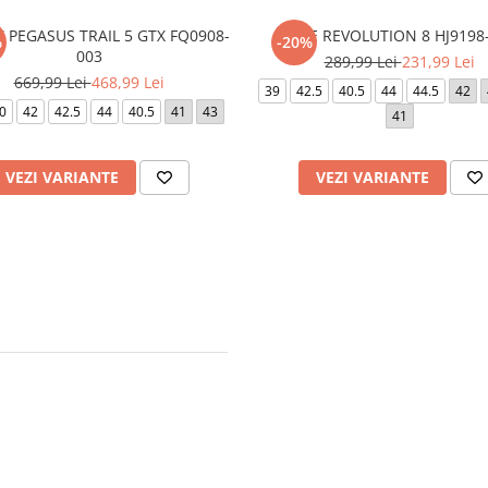
 PEGASUS TRAIL 5 GTX FQ0908-
NIKE REVOLUTION 8 HJ9198
%
-20%
003
289,99 Lei
231,99 Lei
669,99 Lei
468,99 Lei
39
42.5
40.5
44
44.5
42
0
42
42.5
44
40.5
41
43
41
VEZI VARIANTE
VEZI VARIANTE