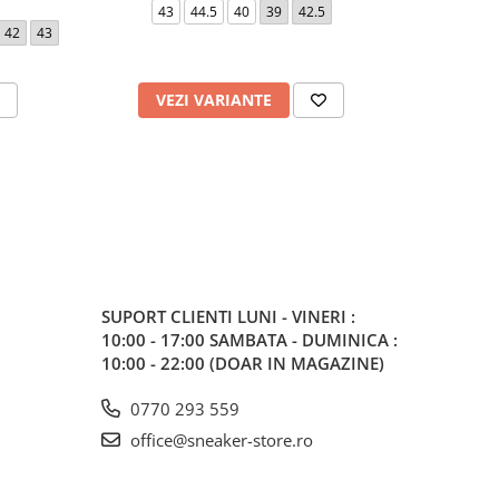
43
44.5
40
39
42.5
44.5
40
42
43
VEZI VARIANTE
V
SUPORT CLIENTI
LUNI - VINERI :
10:00 - 17:00 SAMBATA - DUMINICA :
10:00 - 22:00 (DOAR IN MAGAZINE)
0770 293 559
office@sneaker-store.ro