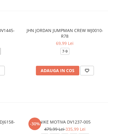
DV1445-
JHN JORDAN JUMPMAN CREW WJ0010-
JDB MJ 
-20%
R78
1
69,99 Lei
7-9
ADAUGA IN COS
V
DJ6158-
NIKE MOTIVA DV1237-005
NIK
-30%
-10%
479,99 Lei
335,99 Lei
3