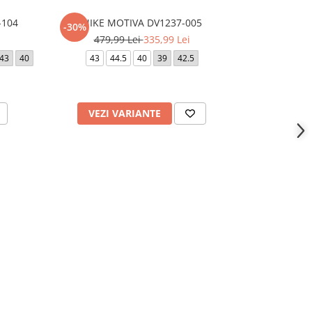
-104
NIKE MOTIVA DV1237-005
NIKE Q
-30%
-10%
479,99 Lei
335,99 Lei
349,
43
40
43
44.5
40
39
42.5
44.5
40
44
VEZI VARIANTE
VEZI