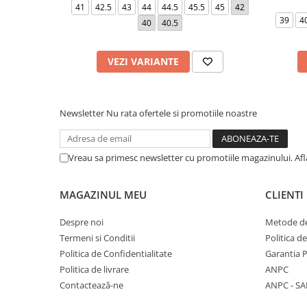
41
42.5
43
44
44.5
45.5
45
42
39
4
40
40.5
VEZI VARIANTE
Newsletter
Nu rata ofertele si promotiile noastre
Vreau sa primesc newsletter cu promotiile magazinului. Af
MAGAZINUL MEU
CLIENTI
Despre noi
Metode de
Termeni si Conditii
Politica d
Politica de Confidentialitate
Garantia 
Politica de livrare
ANPC
Contactează-ne
ANPC - SA