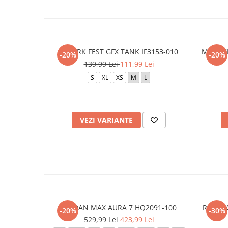
M J BRK FEST GFX TANK IF3153-010
M NK C
-20%
-20%
139,99 Lei
111,99 Lei
S
XL
XS
M
L
VEZI VARIANTE
JORDAN MAX AURA 7 HQ2091-100
REACTX
-20%
-30%
529,99 Lei
423,99 Lei