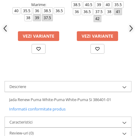
Marime:
38.5
40.5
39
40
35.5
40
35.5
36
38.5
36.5
35
36
36.5
37.5
38
41
38
39
37.5
42
VEZI VARIANTE
VEZI VARIANTE
Descriere
Jada Renew Puma White-Puma White-Puma Si 386401-01
Informatii conformitate produs
Caracteristici
Review-uri
(0)