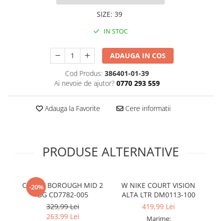
SIZE
:
39
IN STOC
ADAUGA IN COS
Cod Produs:
386401-01-39
Ai nevoie de ajutor?
0770 293 559
Adauga la Favorite
Cere informatii
PRODUSE ALTERNATIVE
COURT BOROUGH MID 2
W NIKE COURT VISION
-20%
BG CD7782-005
ALTA LTR DM0113-100
329,99 Lei
419,99 Lei
263,99 Lei
Marime: