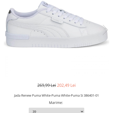
Slapi barbati
Mocasini
Sandale & Slapi copii
Pantofi sport femei
Slapi femei
269,99 Lei
202,49 Lei
Jada Renew Puma White-Puma White-Puma Si 386401-01
Marime
: