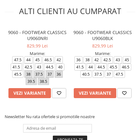
ALTI CLIENTI AU CUMPARAT
9060 - FOOTWEAR CLASSICS
9060 - FOOTWEAR CLASSICS
U9060NRI
U9060BLK
829,99 Lei
829,99 Lei
Marime:
Marime:
47.5
44
45
46.5
42
36
38
42
42.5
43
45
41.5
42.5
43
44.5
40
41.5
44
44.5
45.5
46.5
45.5
38
37.5
37
36
40.5
37.5
37
47.5
39.5
38.5
VEZI VARIANTE
VEZI VARIANTE
Newsletter
Nu rata ofertele si promotiile noastre