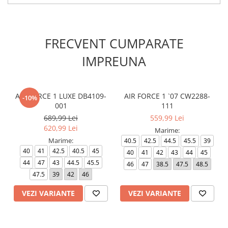
FRECVENT CUMPARATE
IMPREUNA
AIR FORCE 1 LUXE DB4109-
AIR FORCE 1 `07 CW2288-
-10%
001
111
689,99 Lei
559,99 Lei
620,99 Lei
Marime:
Marime:
40.5
42.5
44.5
45.5
39
40
41
42.5
40.5
45
40
41
42
43
44
45
44
47
43
44.5
45.5
46
47
38.5
47.5
48.5
47.5
39
42
46
VEZI VARIANTE
VEZI VARIANTE