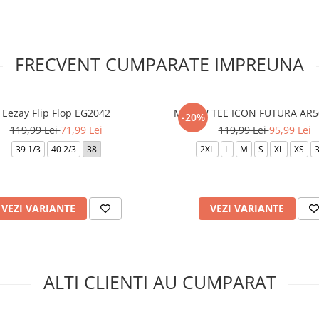
FRECVENT CUMPARATE IMPREUNA
Eezay Flip Flop EG2042
M NSW TEE ICON FUTURA AR5
-20%
119,99 Lei
71,99 Lei
119,99 Lei
95,99 Lei
39 1/3
40 2/3
38
2XL
L
M
S
XL
XS
VEZI VARIANTE
VEZI VARIANTE
ALTI CLIENTI AU CUMPARAT