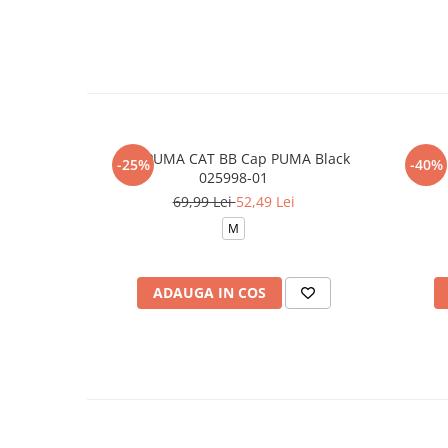
ESS PUMA CAT BB Cap PUMA Black
-25%
-40%
025998-01
69,99 Lei
52,49 Lei
M
ADAUGA IN COS