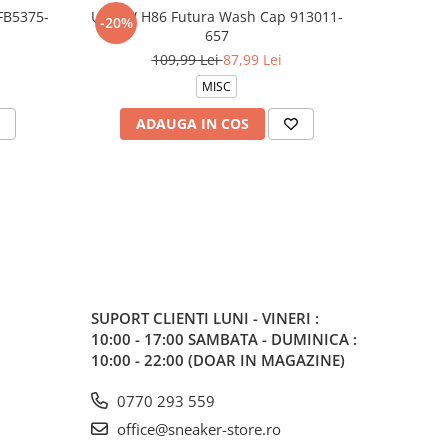
FB5375-
U NSW H86 Futura Wash Cap 913011-
U NK CLU
-20%
-20%
657
1
109,99 Lei
87,99 Lei
MISC
ADAUGA IN COS
V
SUPORT CLIENTI
LUNI - VINERI :
10:00 - 17:00 SAMBATA - DUMINICA :
10:00 - 22:00 (DOAR IN MAGAZINE)
0770 293 559
office@sneaker-store.ro