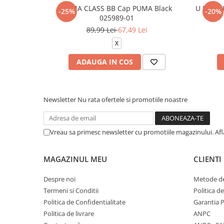
PUMA CLASS BB Cap PUMA Black
U NK CL
-25%
-20%
025989-01
89,99 Lei
67,49 Lei
X
ADAUGA IN COS
Newsletter
Nu rata ofertele si promotiile noastre
Vreau sa primesc newsletter cu promotiile magazinului. Af
MAGAZINUL MEU
CLIENTI
Despre noi
Metode de
Termeni si Conditii
Politica d
Politica de Confidentialitate
Garantia 
Politica de livrare
ANPC