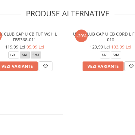
PRODUSE ALTERNATIVE
K CLUB CAP U CB FUT WSH L
U NK CLUB CAP U CB CORD L F
%
-20%
FB5368-011
010
119,99 Lei
95,99 Lei
129,99 Lei
103,99 Lei
L/XL
M/L
S/M
M/L
S/M
VEZI VARIANTE
VEZI VARIANTE