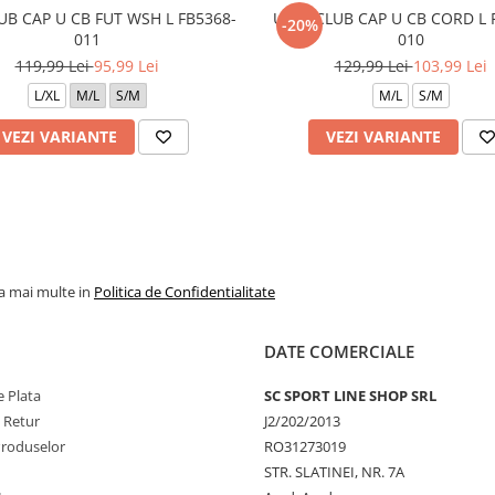
UB CAP U CB FUT WSH L FB5368-
U NK CLUB CAP U CB CORD L 
-20%
011
010
119,99 Lei
95,99 Lei
129,99 Lei
103,99 Lei
L/XL
M/L
S/M
M/L
S/M
VEZI VARIANTE
VEZI VARIANTE
la mai multe in
Politica de Confidentialitate
DATE COMERCIALE
 Plata
SC SPORT LINE SHOP SRL
e Retur
J2/202/2013
Produselor
RO31273019
STR. SLATINEI, NR. 7A