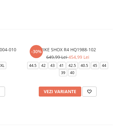
004-010
NIKE SHOX R4 HQ1988-102
NIKE 
-30%
-30%
649,99 Lei
454,99 Lei
5
3XL
44.5
42
43
41
42.5
40.5
45
44
35.5
38.5
39
40
VEZI VARIANTE
V