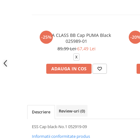
PUMA CLASS BB Cap PUMA Black
U N
-25%
-20
025989-01
89,99 Lei
67,49 Lei
X
ADAUGA IN COS
Review-uri
(0)
Descriere
ESS Cap black-No.1 052919-09
Informatii conformitate produs