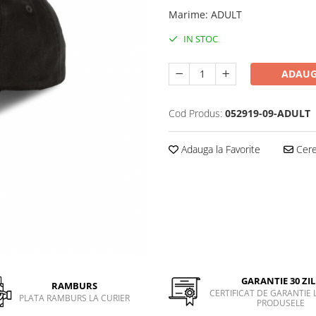
Marime
:
ADULT
IN STOC
ADAUG
Cod Produs:
052919-09-ADULT
Adauga la Favorite
Cere 
GARANTIE 30 ZIL
RAMBURS
CERTIFICAT DE GARANTIE 
PLATA RAMBURS LA CURIER
PRODUSELE