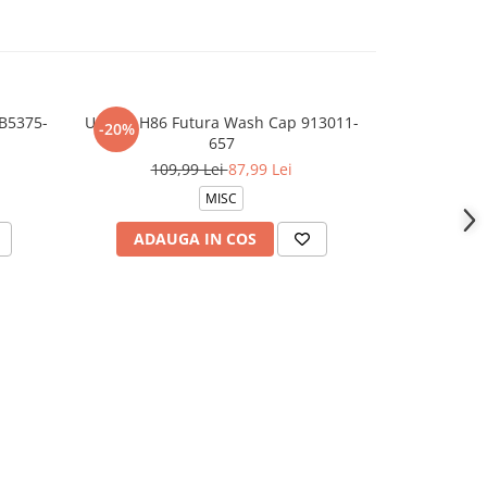
B5375-
U NSW H86 Futura Wash Cap 913011-
U NK CLUB C
-20%
-20%
657
139,
109,99 Lei
87,99 Lei
MISC
ADAUGA IN COS
VEZI