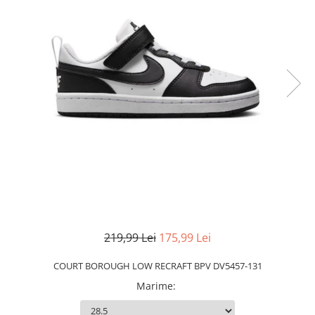
Slapi barbati
Mocasini
Sandale & Slapi copii
Pantofi sport femei
Slapi femei
219,99 Lei
175,99 Lei
COURT BOROUGH LOW RECRAFT BPV DV5457-131
Marime
: