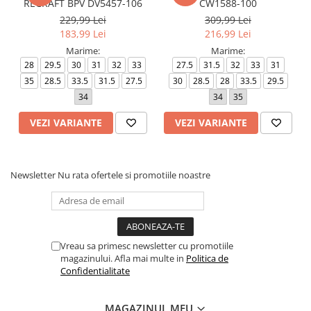
RECRAFT BPV DV5457-106
CW1588-100
229,99 Lei
309,99 Lei
183,99 Lei
216,99 Lei
Marime:
Marime:
28
29.5
30
31
32
33
27.5
31.5
32
33
31
35
28.5
33.5
31.5
27.5
30
28.5
28
33.5
29.5
34
34
35
VEZI VARIANTE
VEZI VARIANTE
Newsletter
Nu rata ofertele si promotiile noastre
Vreau sa primesc newsletter cu promotiile
magazinului. Afla mai multe in
Politica de
Confidentialitate
MAGAZINUL MEU