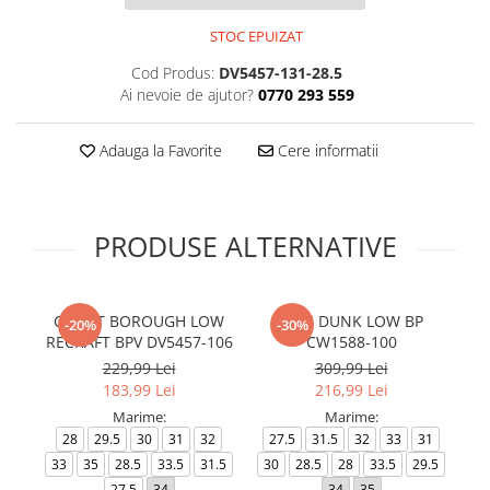
STOC EPUIZAT
Cod Produs:
DV5457-131-28.5
Ai nevoie de ajutor?
0770 293 559
Adauga la Favorite
Cere informatii
PRODUSE ALTERNATIVE
COURT BOROUGH LOW
NIKE DUNK LOW BP
-20%
-30%
RECRAFT BPV DV5457-106
CW1588-100
229,99 Lei
309,99 Lei
183,99 Lei
216,99 Lei
Marime:
Marime:
28
29.5
30
31
32
27.5
31.5
32
33
31
3
33
35
28.5
33.5
31.5
30
28.5
28
33.5
29.5
27.5
34
34
35