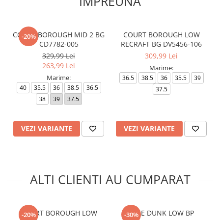
IMPREUNA
COURT BOROUGH MID 2 BG
COURT BOROUGH LOW
-20%
CD7782-005
RECRAFT BG DV5456-106
329,99 Lei
309,99 Lei
263,99 Lei
Marime:
Marime:
36.5
38.5
36
35.5
39
40
35.5
36
38.5
36.5
37.5
38
39
37.5
VEZI VARIANTE
VEZI VARIANTE
ALTI CLIENTI AU CUMPARAT
COURT BOROUGH LOW
NIKE DUNK LOW BP
-20%
-30%