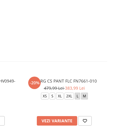
HV0949-
M NRG CS PANT FLC FN7661-010
AIR F
-20%
-10%
479,99 Lei
383,99 Lei
6
XS
S
XL
2XL
L
M
40
41
44.5
VEZI VARIANTE
V