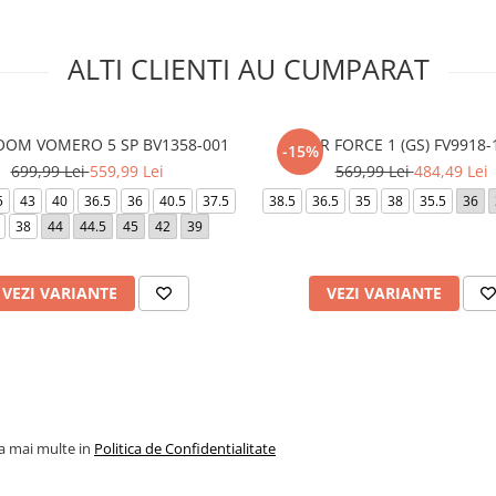
ALTI CLIENTI AU CUMPARAT
OOM VOMERO 5 SP BV1358-001
AIR FORCE 1 (GS) FV9918-
-15%
699,99 Lei
559,99 Lei
569,99 Lei
484,49 Lei
5
43
40
36.5
36
40.5
37.5
38.5
36.5
35
38
35.5
36
38
44
44.5
45
42
39
VEZI VARIANTE
VEZI VARIANTE
la mai multe in
Politica de Confidentialitate