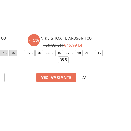
100
W NIKE SHOX TL AR3566-100
AIR FORC
-15%
-20%
759,99 Lei
645,99 Lei
5
37.5
39
36.5
38
38.5
39
37.5
40
40.5
36
40
42.5
35.5
VEZI VARIANTE
V