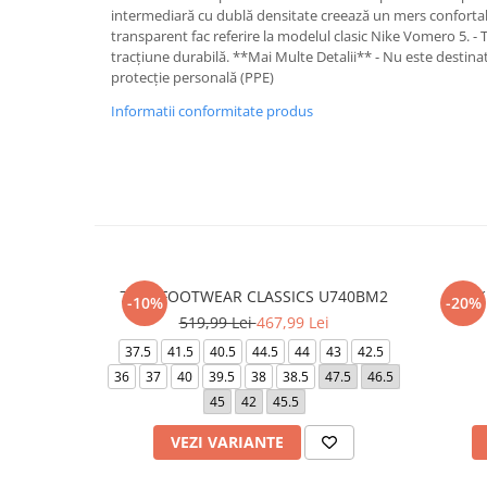
intermediară cu dublă densitate creează un mers confortabil
transparent fac referire la modelul clasic Nike Vomero 5. - 
tracțiune durabilă. **Mai Multe Detalii** - Nu este destinat
protecție personală (PPE)
Informatii conformitate produs
740 - FOOTWEAR CLASSICS U740BM2
M NK
-10%
-20%
519,99 Lei
467,99 Lei
37.5
41.5
40.5
44.5
44
43
42.5
36
37
40
39.5
38
38.5
47.5
46.5
45
42
45.5
VEZI VARIANTE