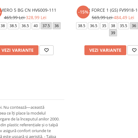
MERO 5 BG CN HV6009-111
AIR FORCE 1 (GS) FV9918-
%
-15%
469,99 Lei
328,99 Lei
569,99 Lei
484,49 Lei
38
38.5
36.5
40
37.5
36
38.5
36.5
35
38
35.5
36
39
VEZI VARIANTE
VEZI VARIANTE
oi. Nu contează—această
eea ce îți place la modelul
rgare de la începutul anilor 2000.
in plastic referențiale și o talpă
iv asigură confort oriunde te
 este ușoară și aerisită. - Talpa