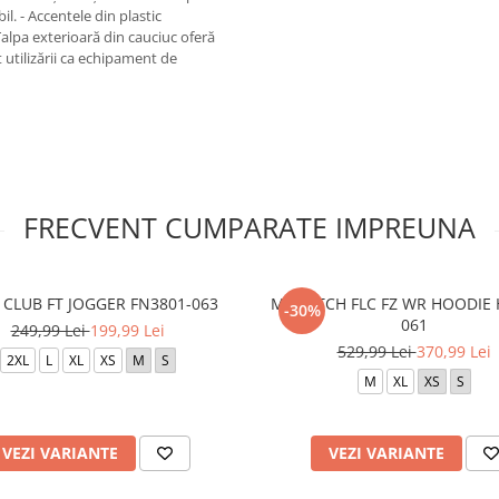
. - Accentele din plastic
Talpa exterioară din cauciuc oferă
 utilizării ca echipament de
FRECVENT CUMPARATE IMPREUNA
 CLUB FT JOGGER FN3801-063
M NK TCH FLC FZ WR HOODIE 
-30%
061
249,99 Lei
199,99 Lei
529,99 Lei
370,99 Lei
2XL
L
XL
XS
M
S
M
XL
XS
S
VEZI VARIANTE
VEZI VARIANTE