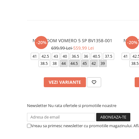
NIKE ZOOM VOMERO 5 SP BV1358-001
NIKE Z
-20%
-20%
699,99 Lei
559,99 Lei
41
42.5
43
40
36.5
36
40.5
37.5
41
42.
38.5
38
44
44.5
45
42
39
38.5
VEZI VARIANTE
Newsletter
Nu rata ofertele si promotiile noastre
Vreau sa primesc newsletter cu promotiile magazinului. Af