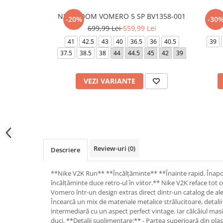
NIKE ZOOM VOMERO 5 SP BV1358-001
VO
-20%
-30
699,99 Lei
559,99 Lei
41
42.5
43
40
36.5
36
40.5
39
37.5
38.5
38
44
44.5
45
42
39
VEZI VARIANTE
Review-uri
(0)
Descriere
**Nike V2K Run** **Încălțăminte** **Înainte rapid. Înap
încălțăminte duce retro-ul în viitor.** Nike V2K reface tot c
Vomero într-un design extras direct dintr-un catalog de ale
Încearcă un mix de materiale metalice strălucitoare, detalii d
intermediară cu un aspect perfect vintage. Iar călcâiul mas
duci. **Detalii suplimentare:** - Partea superioară din plasă