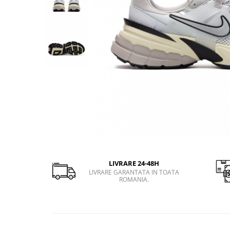
Slapi barbati
Mocasini
Sandale & Slapi copii
Pantofi sport femei
Slapi femei
LIVRARE 24-48H
LIVRARE GARANTATA IN TOATA
ROMANIA.