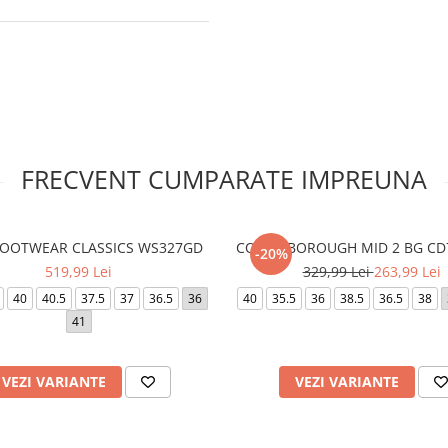
FRECVENT CUMPARATE IMPREUNA
 FOOTWEAR CLASSICS WS327GD
COURT BOROUGH MID 2 BG CD
-20%
519,99 Lei
329,99 Lei
263,99 Lei
40
40.5
37.5
37
36.5
36
40
35.5
36
38.5
36.5
38
41
VEZI VARIANTE
VEZI VARIANTE