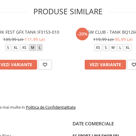
PRODUSE SIMILARE
RK FEST GFX TANK IF3153-010
M NSW CLUB - TANK BQ126
-20%
139,99 Lei
111,99 Lei
119,99 Lei
95,99 Lei
S
XL
XS
M
L
XS
S
M
L
XL
VEZI VARIANTE
VEZI VARIANTE
la mai multe in
Politica de Confidentialitate
DATE COMERCIALE
 Plata
SC SPORT LINE SHOP SRL