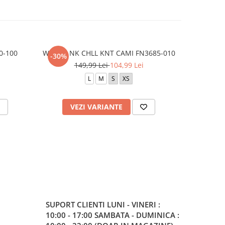
0-100
W NSW NK CHLL KNT CAMI FN3685-010
W NSW NK
-30%
-30%
149,99 Lei
104,99 Lei
1
L
M
S
XS
VEZI VARIANTE
V
SUPORT CLIENTI
LUNI - VINERI :
10:00 - 17:00 SAMBATA - DUMINICA :