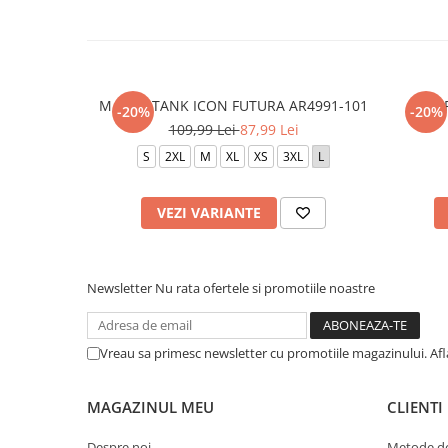
M NSW TANK ICON FUTURA AR4991-101
M J B
-20%
-20%
109,99 Lei
87,99 Lei
S
2XL
M
XL
XS
3XL
L
VEZI VARIANTE
Newsletter
Nu rata ofertele si promotiile noastre
Vreau sa primesc newsletter cu promotiile magazinului. Af
MAGAZINUL MEU
CLIENTI
Despre noi
Metode de