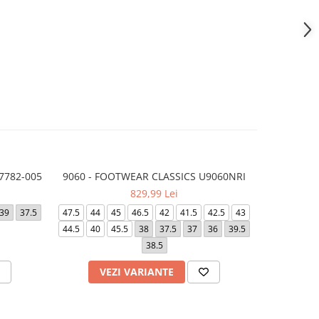
7782-005
9060 - FOOTWEAR CLASSICS U9060NRI
AIR F
-10%
829,99 Lei
6
39
37.5
47.5
44
45
46.5
42
41.5
42.5
43
40
41
44.5
40
45.5
38
37.5
37
36
39.5
44.5
38.5
VEZI VARIANTE
V