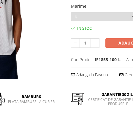
Marime
:
IN STOC
ADAUG
Cod Produs:
IF1855-100-L
Ai 
Adauga la Favorite
Cere 
GARANTIE 30 ZIL
RAMBURS
CERTIFICAT DE GARANTIE 
PLATA RAMBURS LA CURIER
PRODUSELE