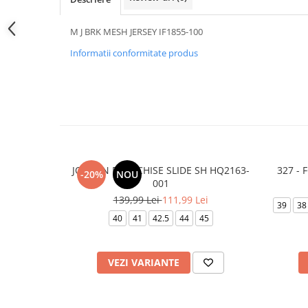
M J BRK MESH JERSEY IF1855-100
Informatii conformitate produs
JORDAN FRANCHISE SLIDE SH HQ2163-
327 -
-20%
NOU
001
139,99 Lei
111,99 Lei
39
38
40
41
42.5
44
45
VEZI VARIANTE