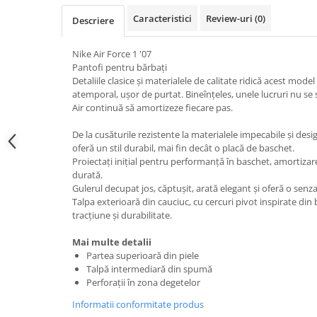
Caracteristici
Review-uri
(0)
Descriere
Nike Air Force 1 '07
Pantofi pentru bărbați
Detaliile clasice și materialele de calitate ridică acest model 
atemporal, ușor de purtat. Bineînțeles, unele lucruri nu se 
Air continuă să amortizeze fiecare pas.
De la cusăturile rezistente la materialele impecabile și desi
oferă un stil durabil, mai fin decât o placă de baschet.
Proiectați inițial pentru performanță în baschet, amortizar
durată.
Gulerul decupat jos, căptușit, arată elegant și oferă o senza
Talpa exterioară din cauciuc, cu cercuri pivot inspirate din
tracțiune și durabilitate.
Mai multe detalii
Partea superioară din piele
Talpă intermediară din spumă
Perforații în zona degetelor
Informatii conformitate produs