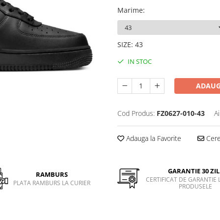
Marime
:
SIZE
:
43
IN STOC
ADAUG
Cod Produs:
FZ0627-010-43
A
Adauga la Favorite
Cere 
GARANTIE 30 ZIL
RAMBURS
CERTIFICAT DE GARANTIE 
PLATA RAMBURS LA CURIER
PRODUSELE