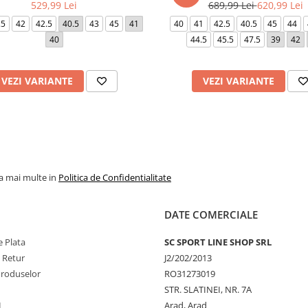
529,99 Lei
689,99 Lei
620,99 Lei
.5
42
42.5
40.5
43
45
41
40
41
42.5
40.5
45
44
40
44.5
45.5
47.5
39
42
VEZI VARIANTE
VEZI VARIANTE
la mai multe in
Politica de Confidentialitate
DATE COMERCIALE
 Plata
SC SPORT LINE SHOP SRL
e Retur
J2/202/2013
Produselor
RO31273019
STR. SLATINEI, NR. 7A
L
Arad, Arad