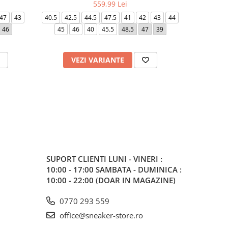
559,99 Lei
47
43
40.5
42.5
44.5
47.5
41
42
43
44
43
40.5
46
45
46
40
45.5
48.5
47
39
VEZI VARIANTE
V
SUPORT CLIENTI
LUNI - VINERI :
10:00 - 17:00 SAMBATA - DUMINICA :
10:00 - 22:00 (DOAR IN MAGAZINE)
0770 293 559
office@sneaker-store.ro