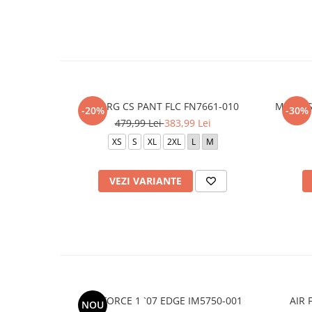
M NRG CS PANT FLC FN7661-010
M J DF 
-20%
-30%
479,99 Lei
383,99 Lei
XS
S
XL
2XL
L
M
VEZI VARIANTE
AIR FORCE 1 `07 EDGE IM5750-001
AIR 
NOU