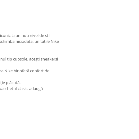
iconic la un nou nivel de stil
schimbă niciodată: unitățile Nike
gnul tip cupsole, acești sneakersi
ea Nike Air oferă confort de
ție plăcută.
 baschetul clasic, adaugă