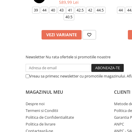
589,99 Lei
39
44
40
43
41
42.5
42
44.5
44
44
40.5
VEZI VARIANTE
Newsletter
Nu rata ofertele si promotiile noastre
Vreau sa primesc newsletter cu promotiile magazinului. Af
MAGAZINUL MEU
CLIENTI
Despre noi
Metode de
Termeni si Conditii
Politica d
Politica de Confidentialitate
Garantia 
Politica de livrare
ANPC
Contactează-ne
ANPC - SA