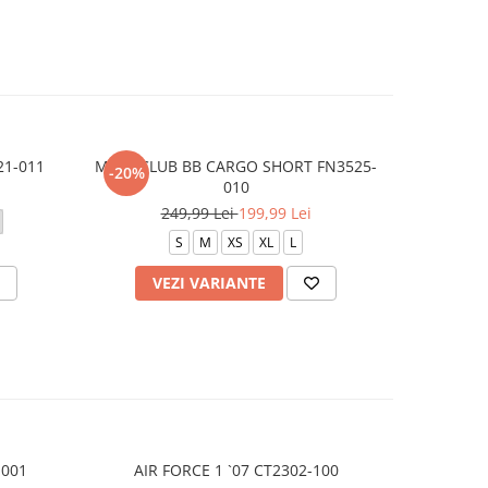
21-011
M NK CLUB BB CARGO SHORT FN3525-
M J JUMP
-20%
-20%
010
1
249,99 Lei
199,99 Lei
S
M
XS
XL
L
VEZI VARIANTE
V
-001
AIR FORCE 1 `07 CT2302-100
AIR 