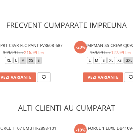
FRECVENT CUMPARATE IMPREUNA
SPRT CSVR FLC PANT FV8608-687
M J JUMPMAN SS CREW CJ09
-20%
309,99 Lei
216,99 Lei
159,99 Lei
127,99 Lei
XL
L
M
XS
S
L
M
S
XL
XS
2XL
VEZI VARIANTE
VEZI VARIANTE
ALTI CLIENTI AU CUMPARAT
FORCE 1 `07 EMB HF2898-101
AIR FORCE 1 LUXE DB4109
-10%