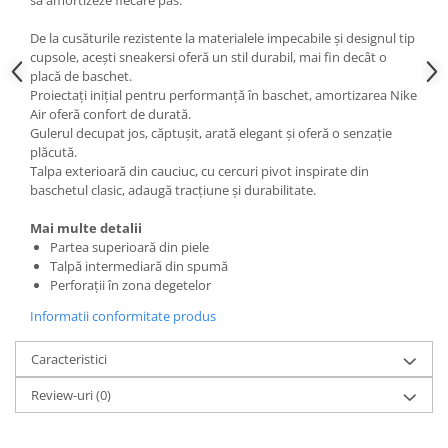
să amortizeze fiecare pas.
De la cusăturile rezistente la materialele impecabile și designul tip
cupsole, acești sneakersi oferă un stil durabil, mai fin decât o
placă de baschet.
Proiectați inițial pentru performanță în baschet, amortizarea Nike
Air oferă confort de durată.
Gulerul decupat jos, căptușit, arată elegant și oferă o senzație
plăcută.
Talpa exterioară din cauciuc, cu cercuri pivot inspirate din
baschetul clasic, adaugă tracțiune și durabilitate.
Mai multe detalii
Partea superioară din piele
Talpă intermediară din spumă
Perforații în zona degetelor
Informatii conformitate produs
Caracteristici
Review-uri
(0)