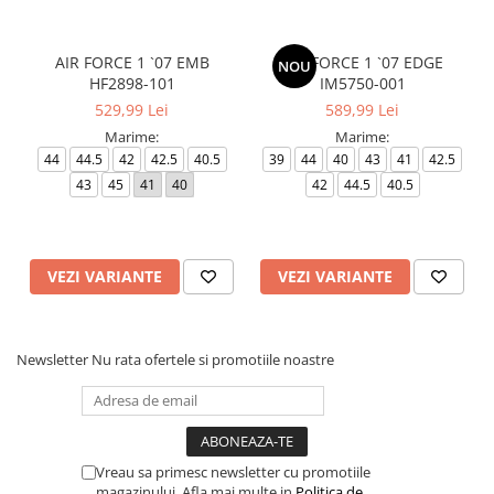
AIR FORCE 1 `07 EMB
AIR FORCE 1 `07 EDGE
NOU
HF2898-101
IM5750-001
529,99 Lei
589,99 Lei
Marime:
Marime:
44
44.5
42
42.5
40.5
39
44
40
43
41
42.5
43
45
41
40
42
44.5
40.5
VEZI VARIANTE
VEZI VARIANTE
Newsletter
Nu rata ofertele si promotiile noastre
Vreau sa primesc newsletter cu promotiile
magazinului. Afla mai multe in
Politica de