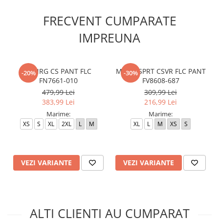
FRECVENT CUMPARATE
IMPREUNA
M NRG CS PANT FLC
M J DF SPRT CSVR FLC PANT
-20%
-30%
FN7661-010
FV8608-687
479,99 Lei
309,99 Lei
383,99 Lei
216,99 Lei
Marime:
Marime:
XS
S
XL
2XL
L
M
XL
L
M
XS
S
VEZI VARIANTE
VEZI VARIANTE
ALTI CLIENTI AU CUMPARAT