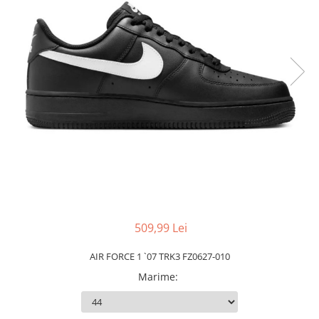
Slapi barbati
Mocasini
Sandale & Slapi copii
Pantofi sport femei
Slapi femei
509,99 Lei
AIR FORCE 1 `07 TRK3 FZ0627-010
Marime
: