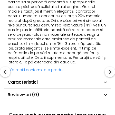
partea sa superioară crocantă și suprapunerile
cusute păstrează sufletul stilului original. Gulerul
moale și tăiat jos îl mențin elegant și confortabil
pentru lumea ta. Fabricat cu cel puțin 20% material
reciclat după greutate. Ori de câte ori vezi simbolul
Nike Sunburst sau denumirea Next Nature (NN), vezi un
pas în plus în călătoria noastră către zero carbon și
zero deșeuri. Folosind materiale sintetice, designul
prezintă materiale care amintesc de pantofii de
baschet din mijlocul anilor '80. Gulerul căptușit, tăiat
jos, arată elegant și se simte excelent, în timp ce
perforațiile de pe vârf și laterale adaugă confort și
respirabilitate. Detalii suplimentare: Perforații pe vârf și
laterale, Talpă exterioară din cauciuc.
Informatii conformitate produs
Caracteristici
Review-uri
(0)