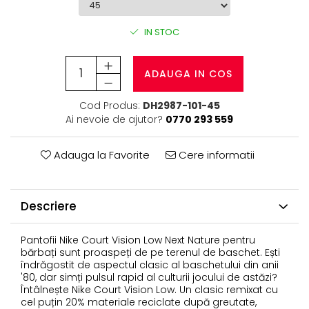
IN STOC
ADAUGA IN COS
Cod Produs:
DH2987-101-45
Ai nevoie de ajutor?
0770 293 559
Adauga la Favorite
Cere informatii
Descriere
Pantofii Nike Court Vision Low Next Nature pentru
bărbați sunt proaspeți de pe terenul de baschet. Ești
îndrăgostit de aspectul clasic al baschetului din anii
'80, dar simți pulsul rapid al culturii jocului de astăzi?
Întâlnește Nike Court Vision Low. Un clasic remixat cu
cel puțin 20% materiale reciclate după greutate,