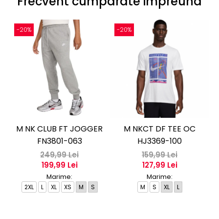
Frecvent cumparate impreuna
-20%
-20%
M NK CLUB FT JOGGER
M NKCT DF TEE OC
M
FN3801-063
HJ3369-100
249,99 Lei
159,99 Lei
199,99 Lei
127,99 Lei
Marime:
Marime:
2XL
L
XL
XS
M
S
M
S
XL
L