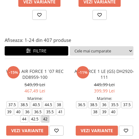
VEZI VARIANTE
VEZI VARIANTE
Afiseaza:
1-
24
din
407
produse
FILTRE
WMNS AIR FORCE 1 `07 REC
AIR FORCE 1 LE (GS) DH2920-
-15%
-11%
DD8959-100
111
549,99 Lei
449,99 Lei
467,49 Lei
399,99 Lei
Marime:
Marime:
37.5
38.5
40.5
44.5
38
36.5
38.5
36
35.5
37.5
39
40
36
36.5
35.5
41
38
39
40
44
42.5
42
VEZI VARIANTE
VEZI VARIANTE