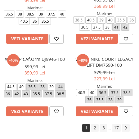
645,99 Lei
368,99 Lei
Marime:
Marime:
36.5
38
38.5
39
37.5
40
38.5
40.5
39
40
35.5
36
40.5
36
35.5
36.5
37.5
38
41
42
VEZI VARIANTE
VEZI VARIANTE
W AF1 Plt.Af.Orm DJ9946-100
WMNS NIKE COURT LEGACY
-40%
-40%
LIFT DM7590-100
599,99 Lei
379,99 Lei
359,99 Lei
227,99 Lei
Marime:
Marime:
44.5
40
36.5
38
39
44
40.5
40
36.5
37.5
38.5
36
42
43
35.5
37.5
38.5
36
35.5
38
39
VEZI VARIANTE
VEZI VARIANTE
1
2
3
17
...