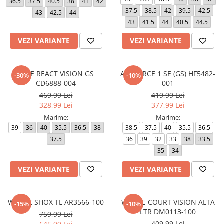
36.5
37.5
40.5
38
41
42
37.5
38.5
42
39.5
42.5
43
42.5
44
43
41.5
44
40.5
44.5
VEZI VARIANTE
VEZI VARIANTE
NIKE REACT VISION GS
AIR FORCE 1 SE (GS) HF5482-
-30%
-10%
CD6888-004
001
469,99 Lei
419,99 Lei
328,99 Lei
377,99 Lei
Marime:
Marime:
39
36
40
35.5
36.5
38
38.5
37.5
40
35.5
36.5
37.5
36
39
32
33
38
33.5
35
34
VEZI VARIANTE
VEZI VARIANTE
W NIKE SHOX TL AR3566-100
W NIKE COURT VISION ALTA
-15%
-10%
LTR DM0113-100
759,99 Lei
409,99 Lei