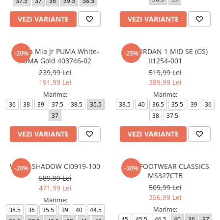
37.5
37
36
39.5
38.5
VEZI VARIANTE
VEZI VARIANTE
Carina Mia Jr PUMA White-
AIR JORDAN 1 MID SE (GS)
-20%
-25%
PUMA Gold 403746-02
II1254-001
239,99 Lei
519,99 Lei
191,99 Lei
389,99 Lei
Marime:
Marime:
36
38
39
37.5
38.5
35.5
38.5
40
36.5
35.5
39
36
37
38
37.5
VEZI VARIANTE
VEZI VARIANTE
W AF1 SHADOW CI0919-100
327 - FOOTWEAR CLASSICS
-20%
-30%
MS327CTB
589,99 Lei
509,99 Lei
471,99 Lei
356,99 Lei
Marime:
Marime:
38.5
36
35.5
39
40
44.5
45
45.5
46.5
40
36
37