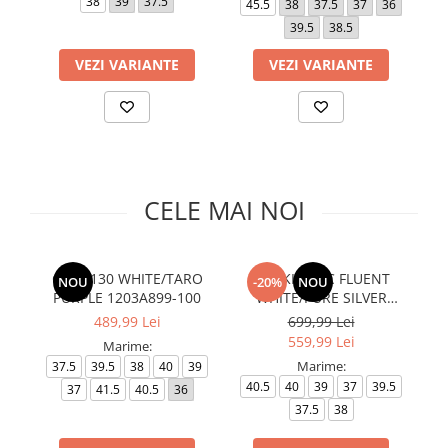
38
39
37.5
45.5
38
37.5
37
36
Slapi barbati
Mocasini
Sandale & Slapi copii
39.5
38.5
Pantofi sport femei
Slapi femei
VEZI VARIANTE
VEZI VARIANTE
CELE MAI NOI
GEL-1130 WHITE/TARO
GEL-KINETIC FLUENT
W 
NOU
-20%
NOU
PURPLE 1203A899-100
WHITE/PURE SILVER
1203A591-106
489,99 Lei
699,99 Lei
559,99 Lei
Marime:
Marime:
37.5
39.5
38
40
39
36
40.5
40
39
37
39.5
37
41.5
40.5
36
37.5
38