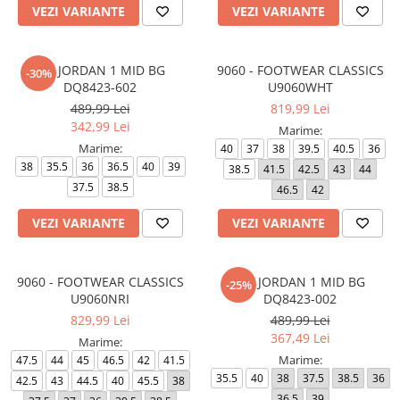
VEZI VARIANTE
VEZI VARIANTE
AIR JORDAN 1 MID BG
9060 - FOOTWEAR CLASSICS
-30%
DQ8423-602
U9060WHT
489,99 Lei
819,99 Lei
342,99 Lei
Marime:
Marime:
40
37
38
39.5
40.5
36
38
35.5
36
36.5
40
39
38.5
41.5
42.5
43
44
37.5
38.5
46.5
42
VEZI VARIANTE
VEZI VARIANTE
9060 - FOOTWEAR CLASSICS
AIR JORDAN 1 MID BG
-25%
U9060NRI
DQ8423-002
829,99 Lei
489,99 Lei
367,49 Lei
Marime:
Marime:
47.5
44
45
46.5
42
41.5
35.5
40
38
37.5
38.5
36
42.5
43
44.5
40
45.5
38
36.5
39