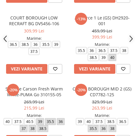
COURT BOROUGH LOW
Air Force 1 Le (GS) DH2920-
-13%
RECRAFT BG DV5456-106
001
309,99 Lei
459,99 Lei
399,99 Lei
Marime:
Marime:
36.5
38.5
36
35.5
39
35.5
36
36.5
37.5
38
37.5
38.5
39
40
VEZI VARIANTE
VEZI VARIANTE
Softride Carson Fresh Warm
COURT BOROUGH MID 2 (GS)
-20%
-20%
White-PUMA Go 310155-05
CD7782-125
269,99 Lei
329,99 Lei
215,99 Lei
263,99 Lei
Marime:
Marime:
40
37.5
40.5
39
35.5
36
39
40
37.5
38.5
36.5
37
38
38.5
35.5
36
38