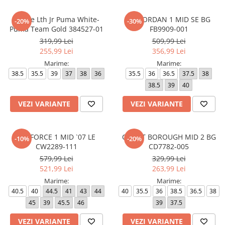
Mayze Lth Jr Puma White-
AIR JORDAN 1 MID SE BG
-20%
-30%
Puma Team Gold 384527-01
FB9909-001
319,99 Lei
509,99 Lei
255,99 Lei
356,99 Lei
Marime:
Marime:
38.5
35.5
39
37
38
36
35.5
36
36.5
37.5
38
38.5
39
40
VEZI VARIANTE
VEZI VARIANTE
AIR FORCE 1 MID `07 LE
COURT BOROUGH MID 2 BG
-10%
-20%
CW2289-111
CD7782-005
579,99 Lei
329,99 Lei
521,99 Lei
263,99 Lei
Marime:
Marime:
40.5
40
44.5
41
43
44
40
35.5
36
38.5
36.5
38
45
39
45.5
46
39
37.5
VEZI VARIANTE
VEZI VARIANTE