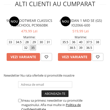
ALTI CLIENTI AU CUMPARAT
9060 - FOOTWEAR CLASSICS
AIR JORDAN 1 MID SE (GS)
NOU
NOU
PRESCHOOL PC9060BK
IO2066-600
479,99 Lei
519,99 Lei
Marime:
Marime:
33
34.5
28
29
30
31
35.5
36
40
37.5
38
32
35
38.5
39
36.5
VEZI VARIANTE
VEZI VARIANTE
Newsletter
Nu rata ofertele si promotiile noastre
Vreau sa primesc newsletter cu promotiile
magazinului. Afla mai multe in
Politica de
Confidentialitate