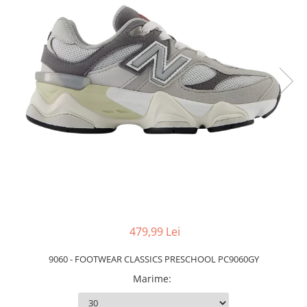
Slapi barbati
Mocasini
Sandale & Slapi copii
Pantofi sport femei
Slapi femei
479,99 Lei
9060 - FOOTWEAR CLASSICS PRESCHOOL PC9060GY
Marime
: