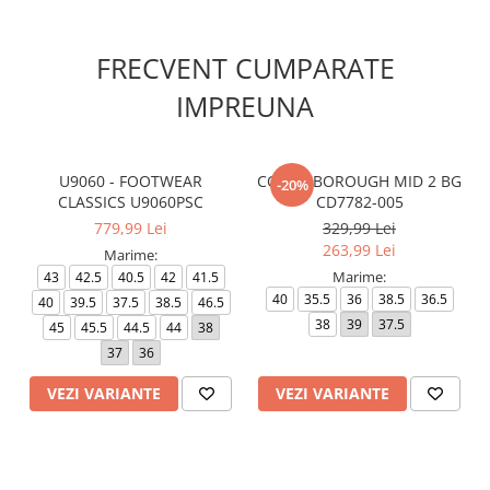
FRECVENT CUMPARATE
IMPREUNA
U9060 - FOOTWEAR
COURT BOROUGH MID 2 BG
-20%
CLASSICS U9060PSC
CD7782-005
779,99 Lei
329,99 Lei
263,99 Lei
Marime:
Marime:
43
42.5
40.5
42
41.5
40
35.5
36
38.5
36.5
40
39.5
37.5
38.5
46.5
38
39
37.5
45
45.5
44.5
44
38
37
36
VEZI VARIANTE
VEZI VARIANTE