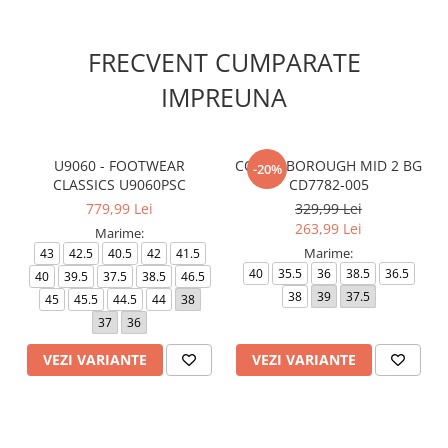
FRECVENT CUMPARATE
IMPREUNA
U9060 - FOOTWEAR
COURT BOROUGH MID 2 BG
-20%
CLASSICS U9060PSC
CD7782-005
779,99 Lei
329,99 Lei
263,99 Lei
Marime:
Marime:
43
42.5
40.5
42
41.5
40
35.5
36
38.5
36.5
40
39.5
37.5
38.5
46.5
38
39
37.5
45
45.5
44.5
44
38
37
36
VEZI VARIANTE
VEZI VARIANTE