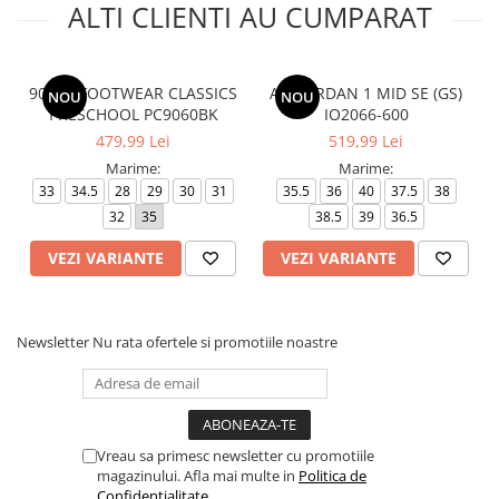
ALTI CLIENTI AU CUMPARAT
9060 - FOOTWEAR CLASSICS
AIR JORDAN 1 MID SE (GS)
NOU
NOU
PRESCHOOL PC9060BK
IO2066-600
479,99 Lei
519,99 Lei
Marime:
Marime:
33
34.5
28
29
30
31
35.5
36
40
37.5
38
32
35
38.5
39
36.5
VEZI VARIANTE
VEZI VARIANTE
Newsletter
Nu rata ofertele si promotiile noastre
Vreau sa primesc newsletter cu promotiile
magazinului. Afla mai multe in
Politica de
Confidentialitate