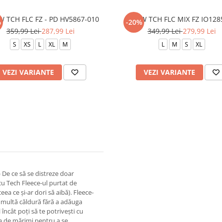
W TCH FLC FZ - PD HV5867-010
B NSW TCH FLC MIX FZ IO128
%
-20%
359,99 Lei
287,99 Lei
349,99 Lei
279,99 Lei
S
XS
L
XL
M
L
M
S
XL
VEZI VARIANTE
VEZI VARIANTE
 De ce să se distreze doar
 cu Tech Fleece-ul purtat de
ceea ce și-ar dori să aibă). Fleece-
ă multă căldură fără a adăuga
încât poți să te potrivești cu
ma de mărimi pentru a se