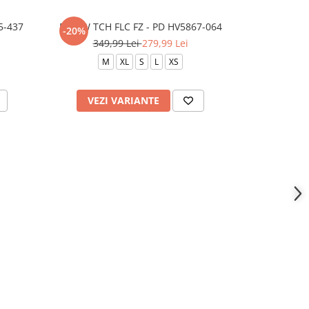
5-437
B NSW TCH FLC FZ - PD HV5867-064
B NSW Te
-20%
-40%
N
349,99 Lei
279,99 Lei
409,
M
XL
S
L
XS
VEZI VARIANTE
ADAU