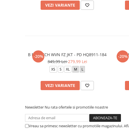
VEZI VARIANTE
B NSW TCH WVN FZ JKT - PD HQ8911-184
B NSW
-20%
-20%
349,99 Lei
279,99 Lei
XS
S
XL
M
L
VEZI VARIANTE
Newsletter
Nu rata ofertele si promotiile noastre
Vreau sa primesc newsletter cu promotiile magazinului. Af