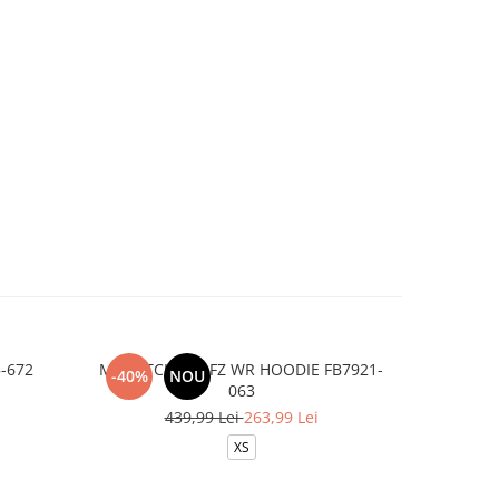
-672
M NK TCH FLC FZ WR HOODIE FB7921-
B NSW TC
-40%
NOU
-20%
063
3
439,99 Lei
263,99 Lei
XS