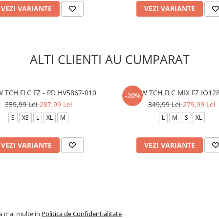
VEZI VARIANTE
VEZI VARIANTE
ALTI CLIENTI AU CUMPARAT
 TCH FLC FZ - PD HV5867-010
B NSW TCH FLC MIX FZ IO12
-20%
359,99 Lei
287,99 Lei
349,99 Lei
279,99 Lei
S
XS
L
XL
M
L
M
S
XL
VEZI VARIANTE
VEZI VARIANTE
la mai multe in
Politica de Confidentialitate