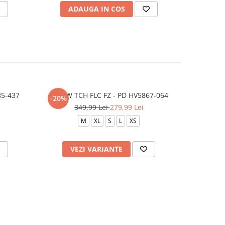
ADAUGA IN COS
V
85-437
B NSW TCH FLC FZ - PD HV5867-064
G NSW TCH
-20%
-20%
349,99 Lei
279,99 Lei
3
M
XL
S
L
XS
VEZI VARIANTE
V