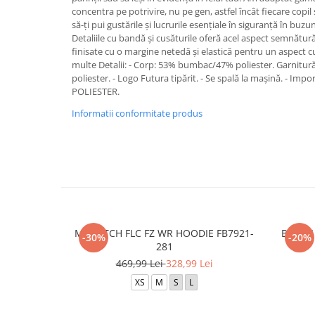
concentra pe potrivire, nu pe gen, astfel încât fiecare copil 
să-ți pui gustările și lucrurile esențiale în siguranță în bu
Detaliile cu bandă și cusăturile oferă acel aspect semnătu
finisate cu o margine netedă și elastică pentru un aspect cu
multe Detalii: - Corp: 53% bumbac/47% poliester. Garnit
poliester. - Logo Futura tipărit. - Se spală la mașină. - Im
POLIESTER.
Informatii conformitate produs
M NK TCH FLC FZ WR HOODIE FB7921-
B NSW 
-30%
-20%
281
469,99 Lei
328,99 Lei
XS
M
S
L