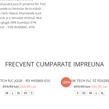
să poată juca în propriul fel. Poți
zunarele cu fermoar de la mână.
ră Tech Fleece. Mansetele sunt
rat și o senzație strânsă. Mai
ură glugă: 69% bumbac/31%
portat. - 53% BUMBAC, 47%
FRECVENT CUMPARATE IMPREUNA
TCH FLC JGGR - PD HV5869-010
B NSW TECH FLC FZ FD3285
-20%
319,99 Lei
255,99 Lei
419,99 Lei
335,99 Lei
M
L
XL
XS
S
S
XS
M
L
XL