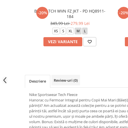
B NSW TCH WVN FZ JKT - PD HQ8911-
B NS
-20%
-20
184
349,99 Lei
279,99 Lei
XS
S
XL
M
L
VEZI VARIANTE
Review-uri
(0)
Descriere
Nike Sportswear Tech Fleece
Hanorac cu Fermoar Integral pentru Copii Mai Mari (Băieți)
părinții? Am actualizat această colecție pentru a se potrivi
părinții tăi, astfel încât să poți purta ceea ce poartă ei (sau 
ul nostru premium, ușor și moale pe ambele părți, îți ofer
volum. Bonus: Există o mulțime de culori disponibile, astfel 
părinții sau să ieși în evidență în felul tău! Am adaptat ga