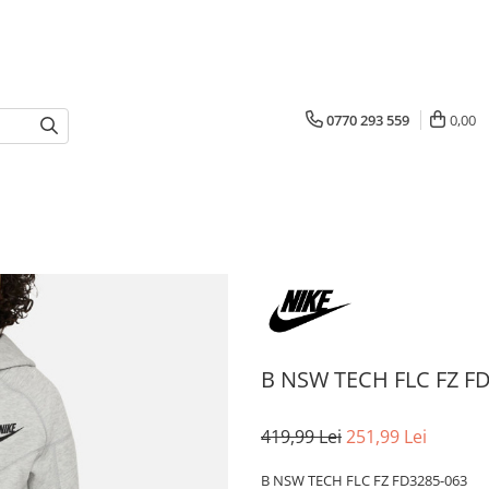
0770 293 559
0,00
B NSW TECH FLC FZ F
419,99 Lei
251,99 Lei
B NSW TECH FLC FZ FD3285-063