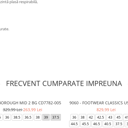
intă plasă respirabilă,
urate.
FRECVENT CUMPARATE IMPREUNA
BOROUGH MID 2 BG CD7782-005
9060 - FOOTWEAR CLASSICS U
329,99 Lei
263,99 Lei
829,99 Lei
5
36
38.5
36.5
38
39
37.5
36
38
42
42.5
43
45
4
44.5
45.5
46.5
40.5
37.5