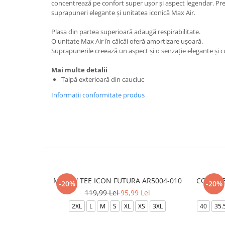
concentrează pe confort super ușor și aspect legendar. Prez
suprapuneri elegante și unitatea iconică Max Air.
Plasa din partea superioară adaugă respirabilitate.
O unitate Max Air în călcâi oferă amortizare ușoară.
Suprapunerile creează un aspect și o senzație elegante și c
Mai multe detalii
Talpă exterioară din cauciuc
Informatii conformitate produs
M NSW TEE ICON FUTURA AR5004-010
COURT 
-20%
-20%
119,99 Lei
95,99 Lei
2XL
L
M
S
XL
XS
3XL
40
35.