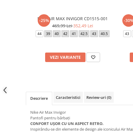
NIKE AIR MAX INVIGOR CD1515-001
-25%
-30
469,99 Lei
352,49 Lei
44
39
40
42
41
42.5
43
40.5
43
VEZI VARIANTE
Caracteristici
Review-uri
(0)
Descriere
Nike Air Max Invigor
Pantofi pentru bărbați
CONFORT UȘOR CU UN ASPECT RETRO.
Inspirându-se din elemente de design ale iconicului Air Max