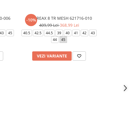
0-006
NIKE REAX 8 TR MESH 621716-010
AIR M
-10%
-10%
409,99 Lei
368,99 Lei
419,
43
45
40.5
42.5
44.5
39
40
41
42
43
43
40.5
4
44
45
VEZI VARIANTE
VEZI