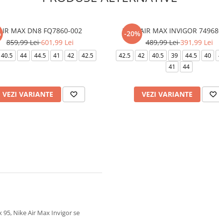
AIR MAX DN8 FQ7860-002
NIKE AIR MAX INVIGOR 74968
%
-20%
859,99 Lei
601,99 Lei
489,99 Lei
391,99 Lei
40.5
44
44.5
41
42
42.5
42.5
42
40.5
39
44.5
40
41
44
VEZI VARIANTE
VEZI VARIANTE
 95, Nike Air Max Invigor se