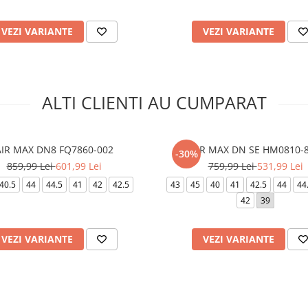
VEZI VARIANTE
VEZI VARIANTE
ALTI CLIENTI AU CUMPARAT
AIR MAX DN8 FQ7860-002
AIR MAX DN SE HM0810-
-30%
859,99 Lei
601,99 Lei
759,99 Lei
531,99 Lei
40.5
44
44.5
41
42
42.5
43
45
40
41
42.5
44
44
42
39
VEZI VARIANTE
VEZI VARIANTE