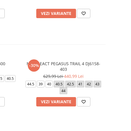
VEZI VARIANTE
V
800
NIKE REACT PEGASUS TRAIL 4 DJ6158-
AIR J
-30%
-20%
403
6
629,99 Lei
440,99 Lei
.5
40.5
44.5
42
44.5
39
40
40.5
42.5
41
42
43
44
VEZI VARIANTE
V