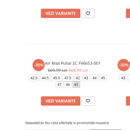
VEZI VARIANTE
Nike Air Max Pulse SC FV6653-001
-30%
-30%
669,99 Lei
468,99 Lei
42.5
44.5
45.5
47.5
42
43
44
45
43
47
46
41
VEZI VARIANTE
Newsletter
Nu rata ofertele si promotiile noastre