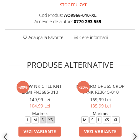
STOC EPUIZAT
Cod Produs:
AO9966-010-XL
Ai nevoie de ajutor?
0770 293 559
Adauga la Favorite
Cere informatii
PRODUSE ALTERNATIVE
W NSW NK CHLL KNT
NIKE PRO DF 365 CROP
-30%
-20%
CAMI FN3685-010
TANK FZ3615-010
149,99 Lei
169,99 Lei
104,99 Lei
135,99 Lei
Marime:
Marime:
L
M
S
XS
M
S
L
XS
XL
VEZI VARIANTE
VEZI VARIANTE