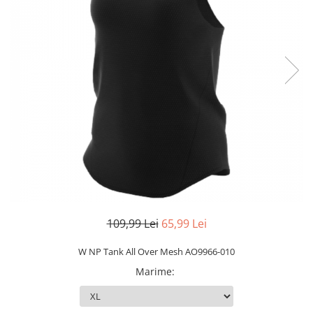
Slapi barbati
Mocasini
Sandale & Slapi copii
Pantofi sport femei
Slapi femei
109,99 Lei
65,99 Lei
W NP Tank All Over Mesh AO9966-010
Marime
: