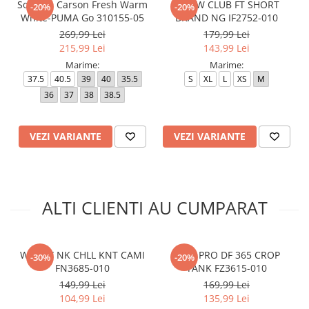
Softride Carson Fresh Warm
K NSW CLUB FT SHORT
-20%
-20%
White-PUMA Go 310155-05
BRAND NG IF2752-010
269,99 Lei
179,99 Lei
215,99 Lei
143,99 Lei
Marime:
Marime:
37.5
40.5
39
40
35.5
S
XL
L
XS
M
36
37
38
38.5
VEZI VARIANTE
VEZI VARIANTE
ALTI CLIENTI AU CUMPARAT
W NSW NK CHLL KNT CAMI
NIKE PRO DF 365 CROP
-30%
-20%
FN3685-010
TANK FZ3615-010
149,99 Lei
169,99 Lei
104,99 Lei
135,99 Lei