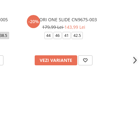
-005
VICTORI ONE SLIDE CN9675-003
NIKE KAWA S
-20%
-20%
179,99 Lei
143,99 Lei
139,
38.5
44
46
41
42.5
37.5
38.5
VEZI VARIANTE
VEZI