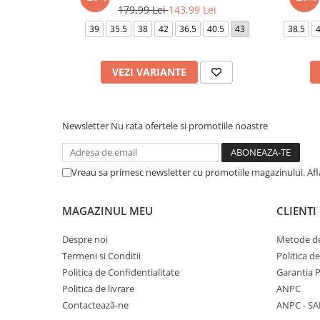
179,99 Lei
143,99 Lei
39
35.5
38
42
36.5
40.5
43
38.5
4
VEZI VARIANTE
Newsletter
Nu rata ofertele si promotiile noastre
Vreau sa primesc newsletter cu promotiile magazinului. Af
MAGAZINUL MEU
CLIENTI
Despre noi
Metode de
Termeni si Conditii
Politica d
Politica de Confidentialitate
Garantia 
Politica de livrare
ANPC
Contactează-ne
ANPC - SA