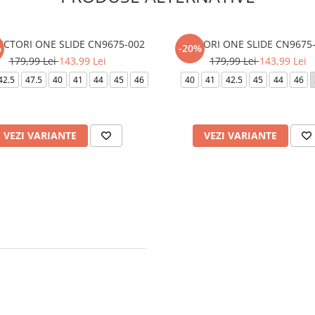
VICTORI ONE SLIDE CN9675-002
VICTORI ONE SLIDE CN9675
%
-20%
179,99 Lei
143,99 Lei
179,99 Lei
143,99 Lei
42.5
47.5
40
41
44
45
46
40
41
42.5
45
44
46
VEZI VARIANTE
VEZI VARIANTE