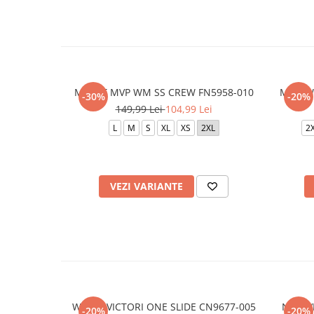
M J FLT MVP WM SS CREW FN5958-010
M NSW 
-30%
-20%
149,99 Lei
104,99 Lei
L
M
S
XL
XS
2XL
2
VEZI VARIANTE
WMNS VICTORI ONE SLIDE CN9677-005
NIKE V
-20%
-20%