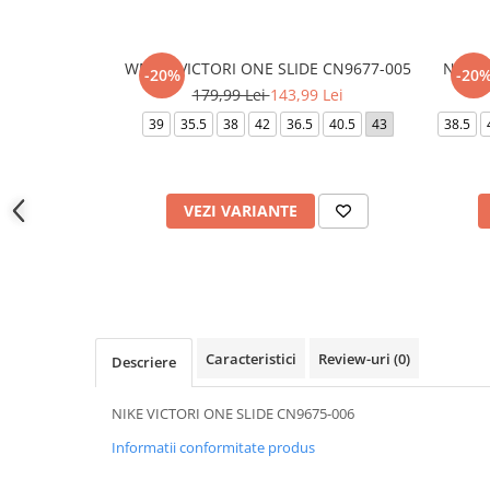
WMNS VICTORI ONE SLIDE CN9677-005
NIKE 
-20%
-20
179,99 Lei
143,99 Lei
39
35.5
38
42
36.5
40.5
43
38.5
VEZI VARIANTE
Caracteristici
Review-uri
(0)
Descriere
NIKE VICTORI ONE SLIDE CN9675-006
Informatii conformitate produs