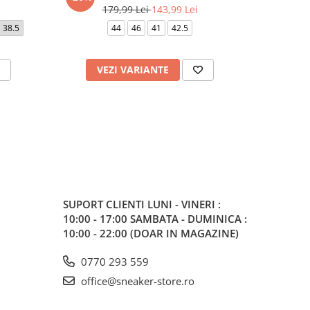
179,99 Lei
143,99 Lei
1
38.5
44
46
41
42.5
37.5
38.
VEZI VARIANTE
V
SUPORT CLIENTI
LUNI - VINERI :
10:00 - 17:00 SAMBATA - DUMINICA :
10:00 - 22:00 (DOAR IN MAGAZINE)
0770 293 559
office@sneaker-store.ro