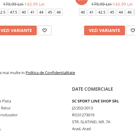
179,99 Lei
143,99 Lei
179,99 Lei
143,99 Lei
2.5
47.5
40
41
44
45
46
40
41
42.5
45
44
46
VEZI VARIANTE
VEZI VARIANTE
la mai multe in
Politica de Confidentialitate
DATE COMERCIALE
 Plata
SC SPORT LINE SHOP SRL
e Retur
J2/202/2013
Produselor
RO31273019
STR. SLATINEI, NR. 7A
L
Arad, Arad