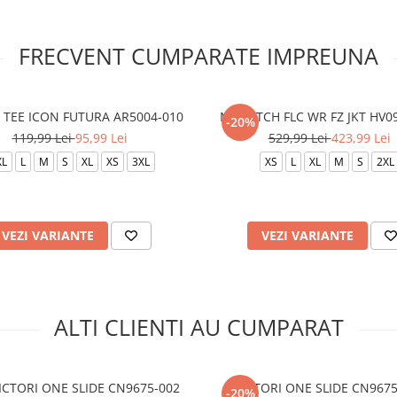
FRECVENT CUMPARATE IMPREUNA
TEE ICON FUTURA AR5004-010
M NK TCH FLC WR FZ JKT HV0
-20%
119,99 Lei
95,99 Lei
529,99 Lei
423,99 Lei
XL
L
M
S
XL
XS
3XL
XS
L
XL
M
S
2XL
VEZI VARIANTE
VEZI VARIANTE
ALTI CLIENTI AU CUMPARAT
ICTORI ONE SLIDE CN9675-002
VICTORI ONE SLIDE CN9675
-20%