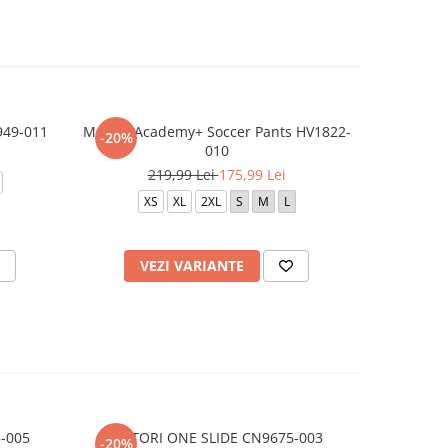
949-011
M Nike Academy+ Soccer Pants HV1822-
M NK DF S
-20%
-20%
010
2
219,99 Lei
175,99 Lei
XS
XL
2XL
S
M
L
VEZI VARIANTE
V
-005
VICTORI ONE SLIDE CN9675-003
NIKE KAW
-20%
-20%