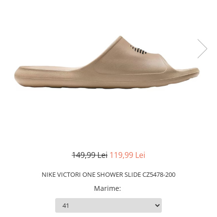
Slapi barbati
Mocasini
Sandale & Slapi copii
Pantofi sport femei
Slapi femei
149,99 Lei
119,99 Lei
NIKE VICTORI ONE SHOWER SLIDE CZ5478-200
Marime
: