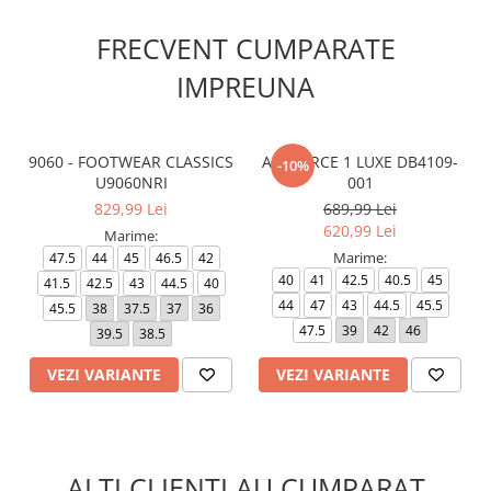
FRECVENT CUMPARATE
IMPREUNA
9060 - FOOTWEAR CLASSICS
AIR FORCE 1 LUXE DB4109-
-10%
U9060NRI
001
829,99 Lei
689,99 Lei
620,99 Lei
Marime:
Marime:
47.5
44
45
46.5
42
40
41
42.5
40.5
45
41.5
42.5
43
44.5
40
44
47
43
44.5
45.5
45.5
38
37.5
37
36
47.5
39
42
46
39.5
38.5
VEZI VARIANTE
VEZI VARIANTE
ALTI CLIENTI AU CUMPARAT