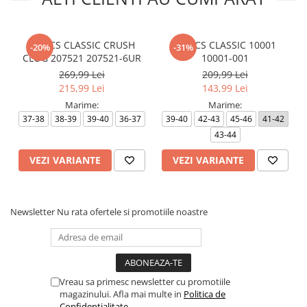
CROCS CLASSIC CRUSH
CROCS CLASSIC 10001
-20%
-31%
CLOG 207521 207521-6UR
10001-001
269,99 Lei
209,99 Lei
215,99 Lei
143,99 Lei
Marime:
Marime:
37-38
38-39
39-40
36-37
39-40
42-43
45-46
41-42
43-44
VEZI VARIANTE
VEZI VARIANTE
Newsletter
Nu rata ofertele si promotiile noastre
Vreau sa primesc newsletter cu promotiile
magazinului. Afla mai multe in
Politica de
Confidentialitate