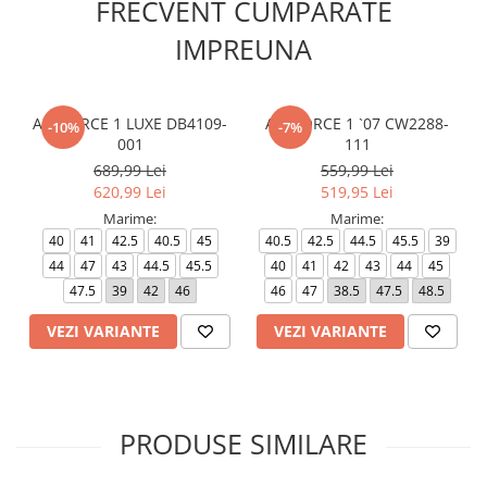
FRECVENT CUMPARATE
IMPREUNA
AIR FORCE 1 LUXE DB4109-
AIR FORCE 1 `07 CW2288-
-10%
-7%
001
111
689,99 Lei
559,99 Lei
620,99 Lei
519,95 Lei
Marime:
Marime:
40
41
42.5
40.5
45
40.5
42.5
44.5
45.5
39
44
47
43
44.5
45.5
40
41
42
43
44
45
47.5
39
42
46
46
47
38.5
47.5
48.5
VEZI VARIANTE
VEZI VARIANTE
PRODUSE SIMILARE