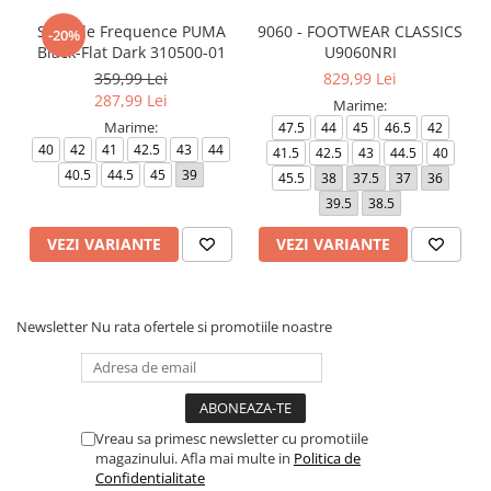
Softride Frequence PUMA
9060 - FOOTWEAR CLASSICS
-20%
Black-Flat Dark 310500-01
U9060NRI
359,99 Lei
829,99 Lei
287,99 Lei
Marime:
Marime:
47.5
44
45
46.5
42
40
42
41
42.5
43
44
41.5
42.5
43
44.5
40
40.5
44.5
45
39
45.5
38
37.5
37
36
39.5
38.5
VEZI VARIANTE
VEZI VARIANTE
Newsletter
Nu rata ofertele si promotiile noastre
Vreau sa primesc newsletter cu promotiile
magazinului. Afla mai multe in
Politica de
Confidentialitate