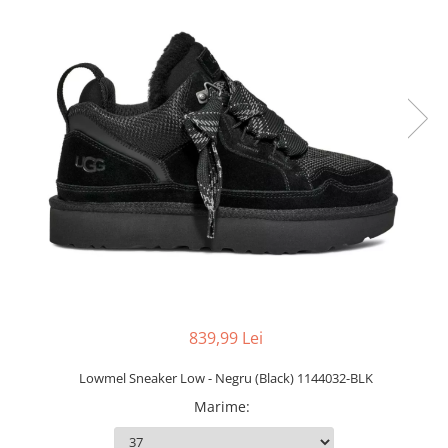
Slapi barbati
Mocasini
Sandale & Slapi copii
Pantofi sport femei
Slapi femei
839,99 Lei
Lowmel Sneaker Low - Negru (Black) 1144032-BLK
Marime
: