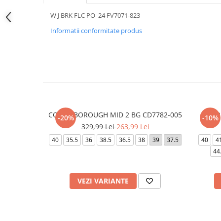
W J BRK FLC PO 24 FV7071-823
Informatii conformitate produs
COURT BOROUGH MID 2 BG CD7782-005
AIR
-20%
-10%
329,99 Lei
263,99 Lei
40
35.5
36
38.5
36.5
38
39
37.5
40
4
44
VEZI VARIANTE