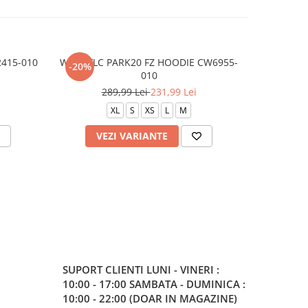
2415-010
W NK FLC PARK20 FZ HOODIE CW6955-
W NSW 
-20%
-20%
010
289,99 Lei
231,99 Lei
2
XL
S
XS
L
M
VEZI VARIANTE
V
SUPORT CLIENTI
LUNI - VINERI :
10:00 - 17:00 SAMBATA - DUMINICA :
10:00 - 22:00 (DOAR IN MAGAZINE)