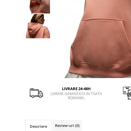
Slapi barbati
Mocasini
Sandale & Slapi copii
Pantofi sport femei
Slapi femei
LIVRARE 24-48H
LIVRARE GARANTATA IN TOATA
ROMANIA.
Review-uri
(0)
Descriere