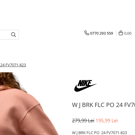
0770 293 559
0,00
 24 FV7071-823
W J BRK FLC PO 24 FV7
279,99 Lei
195,99 Lei
W J BRK FLC PO 24 FV7071-823