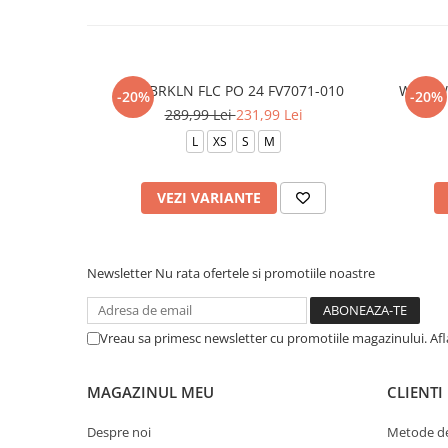
W J BRKLN FLC PO 24 FV7071-010
W NSW 
-20%
-20%
289,99 Lei
231,99 Lei
L
XS
S
M
VEZI VARIANTE
Newsletter
Nu rata ofertele si promotiile noastre
Vreau sa primesc newsletter cu promotiile magazinului. Af
MAGAZINUL MEU
CLIENTI
Despre noi
Metode de