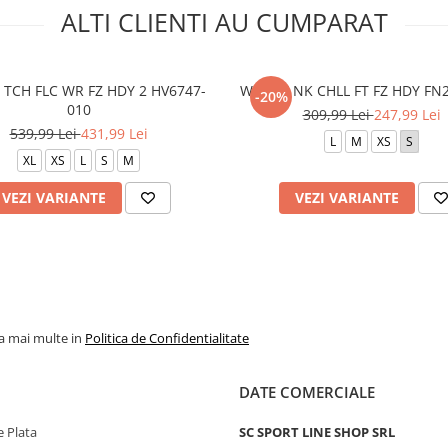
ALTI CLIENTI AU CUMPARAT
TCH FLC WR FZ HDY 2 HV6747-
W NSW NK CHLL FT FZ HDY FN
-20%
010
309,99 Lei
247,99 Lei
539,99 Lei
431,99 Lei
L
M
XS
S
XL
XS
L
S
M
VEZI VARIANTE
VEZI VARIANTE
la mai multe in
Politica de Confidentialitate
DATE COMERCIALE
 Plata
SC SPORT LINE SHOP SRL