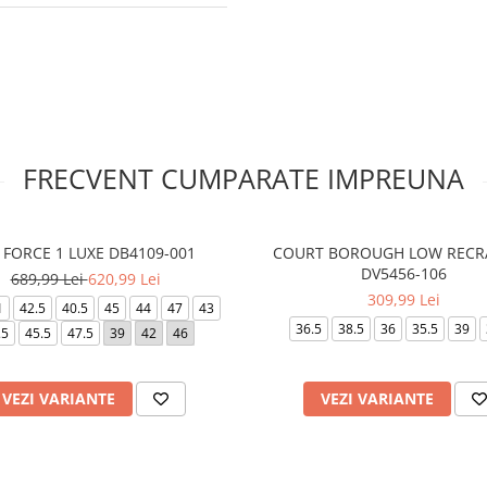
FRECVENT CUMPARATE IMPREUNA
 FORCE 1 LUXE DB4109-001
COURT BOROUGH LOW RECR
DV5456-106
689,99 Lei
620,99 Lei
309,99 Lei
1
42.5
40.5
45
44
47
43
36.5
38.5
36
35.5
39
.5
45.5
47.5
39
42
46
VEZI VARIANTE
VEZI VARIANTE