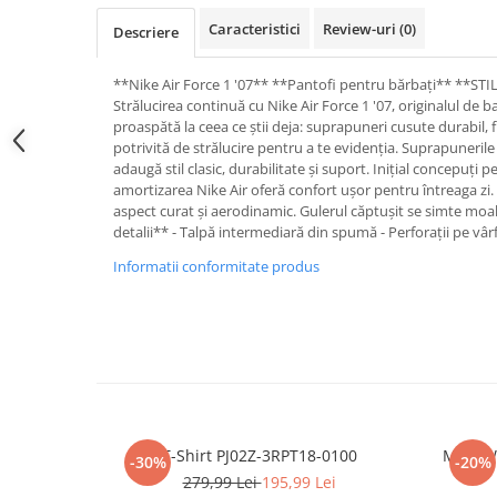
Caracteristici
Review-uri
(0)
Descriere
**Nike Air Force 1 '07** **Pantofi pentru bărbați** **S
Strălucirea continuă cu Nike Air Force 1 '07, originalul de 
proaspătă la ceea ce știi deja: suprapuneri cusute durabil, f
potrivită de strălucire pentru a te evidenția. Suprapuneril
adaugă stil clasic, durabilitate și suport. Inițial concepuți
amortizarea Nike Air oferă confort ușor pentru întreaga zi.
aspect curat și aerodinamic. Gulerul căptușit se simte moal
detalii** - Talpă intermediară din spumă - Perforații pe vârf
Informatii conformitate produs
T-Shirt PJ02Z-3RPT18-0100
M NSW 
-30%
-20%
279,99 Lei
195,99 Lei