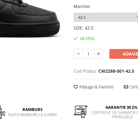
Marime
:
SIZE
:
42.5
IN STOC
ADAUG
Cod Produs:
CW2288-001-42.5
Adauga la Favorite
Cere 
GARANTIE 30 ZIL
RAMBURS
CERTIFICAT DE GARANTIE 
PLATA RAMBURS LA CURIER
PRODUSELE