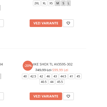
2XL
XL
XS
M
S
L
VEZI VARIANTE
V
04
NIKE SHOX TL AV3595-302
NIK
-20%
749,99 Lei
599,99 Lei
40
42.5
42
46
43
44.5
41
45
43
40
40.5
44
45.5
VEZI VARIANTE
V