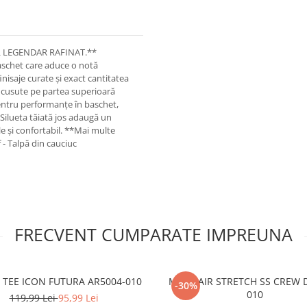
TIL LEGENDAR RAFINAT.**
baschet care aduce o notă
inisaje curate și exact cantitatea
e cusute pe partea superioară
 pentru performanțe în baschet,
 Silueta tăiată jos adaugă un
e și confortabil. **Mai multe
 - Talpă din cauciuc
FRECVENT CUMPARATE IMPREUNA
TEE ICON FUTURA AR5004-010
M J JD AIR STRETCH SS CREW 
-30%
010
119,99 Lei
95,99 Lei