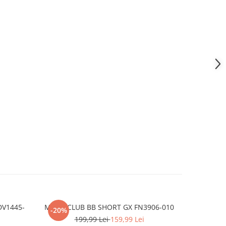
DV1445-
M N K CLUB BB SHORT GX FN3906-010
G NK DF B
-20%
-30%
199,99 Lei
159,99 Lei
1