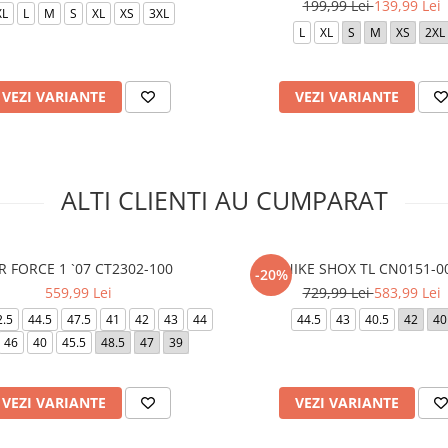
199,99 Lei
139,99 Lei
XL
L
M
S
XL
XS
3XL
L
XL
S
M
XS
2XL
VEZI VARIANTE
VEZI VARIANTE
ALTI CLIENTI AU CUMPARAT
R FORCE 1 `07 CT2302-100
NIKE SHOX TL CN0151-0
-20%
559,99 Lei
729,99 Lei
583,99 Lei
2.5
44.5
47.5
41
42
43
44
44.5
43
40.5
42
40
46
40
45.5
48.5
47
39
VEZI VARIANTE
VEZI VARIANTE