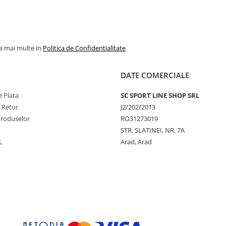
la mai multe in
Politica de Confidentialitate
DATE COMERCIALE
 Plata
SC SPORT LINE SHOP SRL
e Retur
J2/202/2013
Produselor
RO31273019
STR. SLATINEI, NR. 7A
L
Arad, Arad