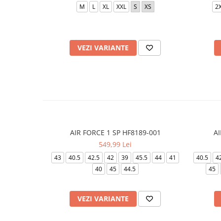
M
L
XL
XXL
S
XS
2
VEZI VARIANTE
AIR FORCE 1 SP HF8189-001
AI
549,99 Lei
43
40.5
42.5
42
39
45.5
44
41
40.5
4
40
45
44.5
45
VEZI VARIANTE