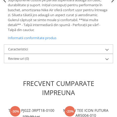
Suprapunerile cusute pe partea superioară adaugă stil clasic,
durabilitate și suport. Inițial concepuți pentru performanțe în
baschet, amortizarea Nike Air oferă confort ușor pentru întreaga
zi. Silueta tăiată jos adaugă un aspect curat și aerodinamic.
Gulerul căptușit se simte moale și confortabil. **Mai multe
detalii** - Talpă intermediară din spumă - Perforații pe vârf -
Talpă din cauciuc
Informatii conformitate produs
Caracteristici
Review-uri
(0)
FRECVENT CUMPARATE
IMPREUNA
T-Shirt PJ02Z-3RPT18-0100
M NSW TEE ICON FUTURA
-30%
-20%
AR5004-010
279,99 Lei