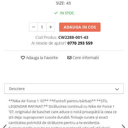
SIZE
:
43
IN STOC
ADAUGA IN COS
Cod Produs:
CW2288-001-43
Ai nevoie de ajutor?
0770 293 559
Adauga la Favorite
Cere informatii
Descriere
**Nike Air Force 1 '07** **Pantofi pentru bărbați** **STIL
LEGENDAR RAFINAT.** Strălucirea continuă cu Nike Air Force 1
'07, originalul de baschet care aduce o notă proaspătă la ceea ce
știi deja: suprapuneri cusute durabil, finisaje curate și exact
cantitatea potrivită de strălucire pentru a te evidenția.