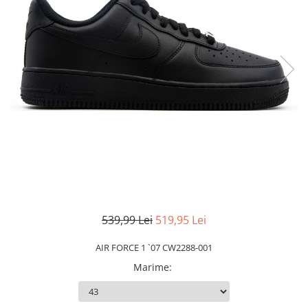
Slapi barbati
Mocasini
Sandale & Slapi copii
Pantofi sport femei
Slapi femei
539,99 Lei
519,95 Lei
AIR FORCE 1 `07 CW2288-001
Marime
: