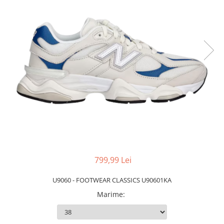
Slapi barbati
Mocasini
Sandale & Slapi copii
Pantofi sport femei
Slapi femei
799,99 Lei
U9060 - FOOTWEAR CLASSICS U90601KA
Marime
: