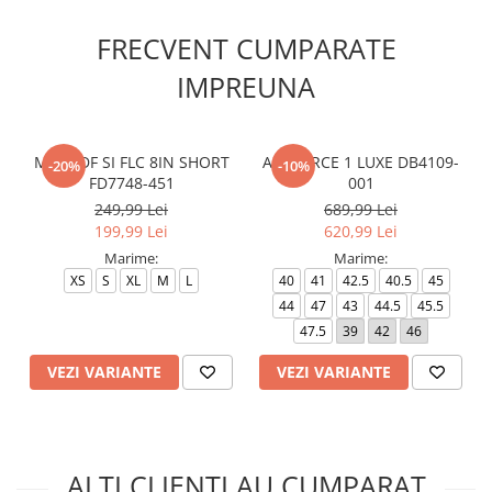
FRECVENT CUMPARATE
IMPREUNA
M NK DF SI FLC 8IN SHORT
AIR FORCE 1 LUXE DB4109-
-20%
-10%
FD7748-451
001
249,99 Lei
689,99 Lei
199,99 Lei
620,99 Lei
Marime:
Marime:
XS
S
XL
M
L
40
41
42.5
40.5
45
44
47
43
44.5
45.5
47.5
39
42
46
VEZI VARIANTE
VEZI VARIANTE
ALTI CLIENTI AU CUMPARAT