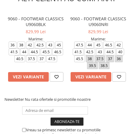
9060 - FOOTWEAR CLASSICS
9060 - FOOTWEAR CLASSICS
U9060BLK
U9060NRI
829,99 Lei
829,99 Lei
Marime:
Marime:
36
38
42
42.5
43
45
47.5
44
45
46.5
42
41.5
44
44.5
45.5
46.5
41.5
42.5
43
44.5
40
40.5
37.5
37
47.5
45.5
38
37.5
37
36
39.5
38.5
VEZI VARIANTE
VEZI VARIANTE
Newsletter
Nu rata ofertele si promotiile noastre
Vreau sa primesc newsletter cu promotiile