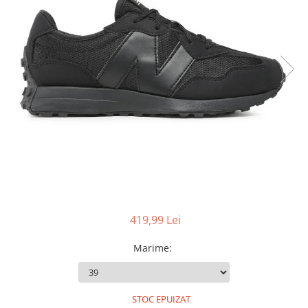
Slapi barbati
Mocasini
Sandale & Slapi copii
Pantofi sport femei
Slapi femei
419,99 Lei
Marime
:
STOC EPUIZAT