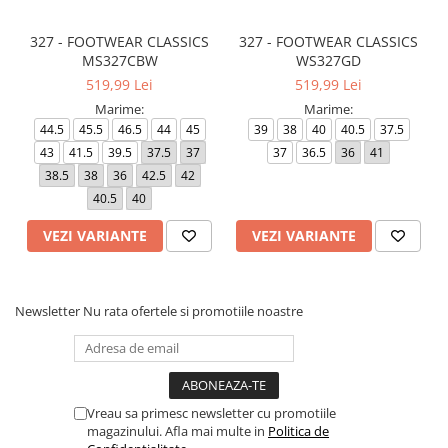
327 - FOOTWEAR CLASSICS
327 - FOOTWEAR CLASSICS
MS327CBW
WS327GD
519,99 Lei
519,99 Lei
Marime:
Marime:
44.5
45.5
46.5
44
45
39
38
40
40.5
37.5
43
41.5
39.5
37.5
37
37
36.5
36
41
38.5
38
36
42.5
42
40.5
40
VEZI VARIANTE
VEZI VARIANTE
Newsletter
Nu rata ofertele si promotiile noastre
Vreau sa primesc newsletter cu promotiile
magazinului. Afla mai multe in
Politica de