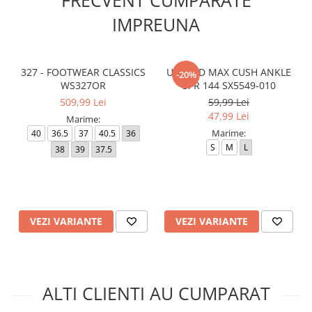
FRECVENT CUMPARATE
IMPREUNA
327 - FOOTWEAR CLASSICS
U NK ED MAX CUSH ANKLE
-20%
WS327OR
3PR 144 SX5549-010
509,99 Lei
59,99 Lei
47,99 Lei
Marime:
Marime:
40
36.5
37
40.5
36
S
M
L
38
39
37.5
VEZI VARIANTE
VEZI VARIANTE
ALTI CLIENTI AU CUMPARAT