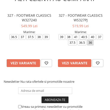
327 - FOOTWEAR CLASSICS
327 - FOOTWEAR CLASSICS
W327240
WS327PJ
549,99 Lei
519,99 Lei
Marime:
Marime:
36.5
37
37.5
38
39
39
38
41
40.5
40
37
37.5
36.5
36
VEZI VARIANTE
VEZI VARIANTE
Newsletter
Nu rata ofertele si promotiile noastre
Vreau sa primesc newsletter cu promotiile