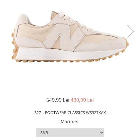
Slapi barbati
Mocasini
Sandale & Slapi copii
Pantofi sport femei
Slapi femei
549,99 Lei
439,99 Lei
327 - FOOTWEAR CLASSICS WS327KAX
Marime
: