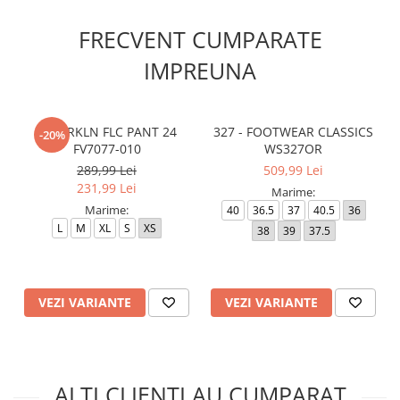
FRECVENT CUMPARATE
IMPREUNA
W J BRKLN FLC PANT 24
327 - FOOTWEAR CLASSICS
-20%
FV7077-010
WS327OR
289,99 Lei
509,99 Lei
231,99 Lei
Marime:
Marime:
40
36.5
37
40.5
36
L
M
XL
S
XS
38
39
37.5
VEZI VARIANTE
VEZI VARIANTE
ALTI CLIENTI AU CUMPARAT