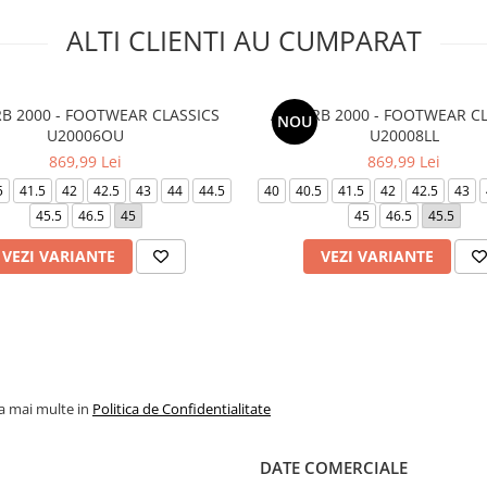
ALTI CLIENTI AU CUMPARAT
B 2000 - FOOTWEAR CLASSICS
ABZORB 2000 - FOOTWEAR CL
NOU
U20006OU
U20008LL
869,99 Lei
869,99 Lei
5
41.5
42
42.5
43
44
44.5
40
40.5
41.5
42
42.5
43
45.5
46.5
45
45
46.5
45.5
VEZI VARIANTE
VEZI VARIANTE
la mai multe in
Politica de Confidentialitate
DATE COMERCIALE