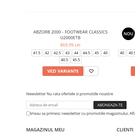
ABZORB 2000 - FOOTWEAR CLASSICS
ABZOR
NOU
U2000ETB
869,99 Lei
41.5
42
42.5
43
44
44.5
45
40
40
40.
40.5
45.5
VEZI VARIANTE
Newsletter
Nu rata ofertele si promotiile noastre
Vreau sa primesc newsletter cu promotiile magazinului. Af
MAGAZINUL MEU
CLIENTI