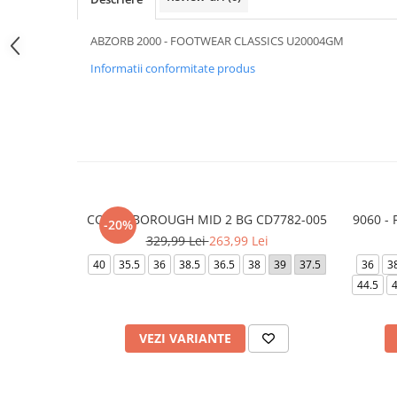
ABZORB 2000 - FOOTWEAR CLASSICS U20004GM
Informatii conformitate produs
COURT BOROUGH MID 2 BG CD7782-005
9060 -
-20%
329,99 Lei
263,99 Lei
40
35.5
36
38.5
36.5
38
39
37.5
36
3
44.5
4
VEZI VARIANTE