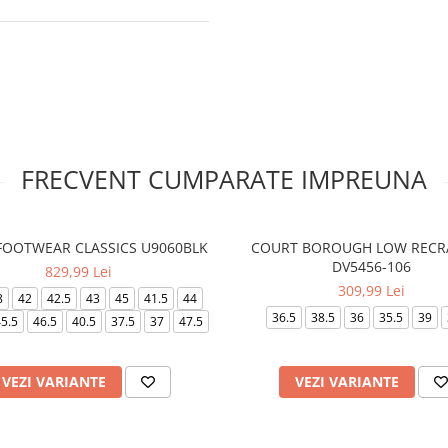
FRECVENT CUMPARATE IMPREUNA
 FOOTWEAR CLASSICS U9060BLK
COURT BOROUGH LOW RECR
DV5456-106
829,99 Lei
309,99 Lei
8
42
42.5
43
45
41.5
44
36.5
38.5
36
35.5
39
5.5
46.5
40.5
37.5
37
47.5
VEZI VARIANTE
VEZI VARIANTE