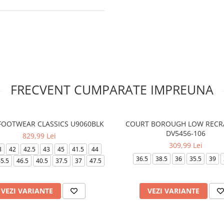
FRECVENT CUMPARATE IMPREUNA
 FOOTWEAR CLASSICS U9060BLK
COURT BOROUGH LOW RECR
DV5456-106
829,99 Lei
309,99 Lei
8
42
42.5
43
45
41.5
44
36.5
38.5
36
35.5
39
5.5
46.5
40.5
37.5
37
47.5
VEZI VARIANTE
VEZI VARIANTE