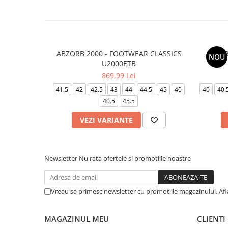
ABZORB 2000 - FOOTWEAR CLASSICS
ABZOR
NOU
U2000ETB
869,99 Lei
41.5
42
42.5
43
44
44.5
45
40
40
40.
40.5
45.5
VEZI VARIANTE
Newsletter
Nu rata ofertele si promotiile noastre
Vreau sa primesc newsletter cu promotiile magazinului. Af
MAGAZINUL MEU
CLIENTI