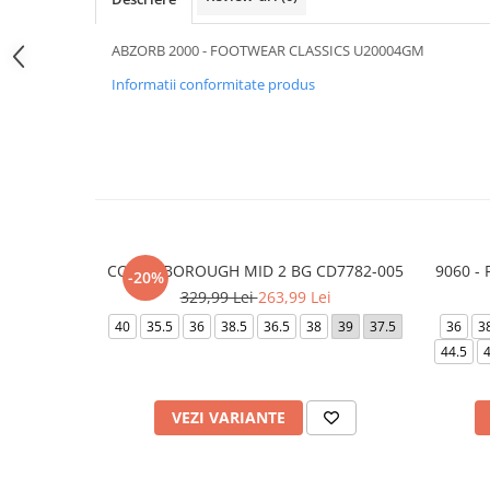
ABZORB 2000 - FOOTWEAR CLASSICS U20004GM
Informatii conformitate produs
COURT BOROUGH MID 2 BG CD7782-005
9060 -
-20%
329,99 Lei
263,99 Lei
40
35.5
36
38.5
36.5
38
39
37.5
36
3
44.5
4
VEZI VARIANTE