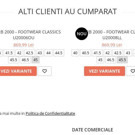
ALTI CLIENTI AU CUMPARAT
B 2000 - FOOTWEAR CLASSICS
ABZORB 2000 - FOOTWEAR CL
NOU
U20006OU
U20008LL
869,99 Lei
869,99 Lei
5
41.5
42
42.5
43
44
44.5
40
40.5
41.5
42
42.5
43
45.5
46.5
45
45
46.5
45.5
VEZI VARIANTE
VEZI VARIANTE
la mai multe in
Politica de Confidentialitate
DATE COMERCIALE