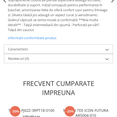
Suprapunerile cusute pe partea superioară adaugă stil clasic,
durabilitate și suport. Inițial concepuți pentru performanțe în
baschet, amortizarea Nike Air oferă confort ușor pentru întreaga
zi. Silueta tăiată jos adaugă un aspect curat și aerodinamic.
Gulerul căptușit se simte moale și confortabil. **Mai multe
detalii** - Talpă intermediară din spumă - Perforații pe vârf -
Talpă din cauciuc
Informatii conformitate produs
Caracteristici
Review-uri
(0)
FRECVENT CUMPARATE
IMPREUNA
T-Shirt PJ02Z-3RPT18-0100
M NSW TEE ICON FUTURA
-30%
-20%
AR5004-010
279,99 Lei