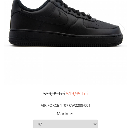
Slapi barbati
Mocasini
Sandale & Slapi copii
Pantofi sport femei
Slapi femei
539,99 Lei
519,95 Lei
AIR FORCE 1 `07 CW2288-001
Marime
: