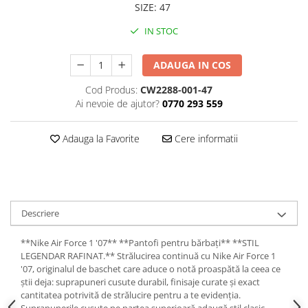
SIZE
:
47
IN STOC
ADAUGA IN COS
Cod Produs:
CW2288-001-47
Ai nevoie de ajutor?
0770 293 559
Adauga la Favorite
Cere informatii
Descriere
**Nike Air Force 1 '07** **Pantofi pentru bărbați** **STIL
LEGENDAR RAFINAT.** Strălucirea continuă cu Nike Air Force 1
'07, originalul de baschet care aduce o notă proaspătă la ceea ce
știi deja: suprapuneri cusute durabil, finisaje curate și exact
cantitatea potrivită de strălucire pentru a te evidenția.