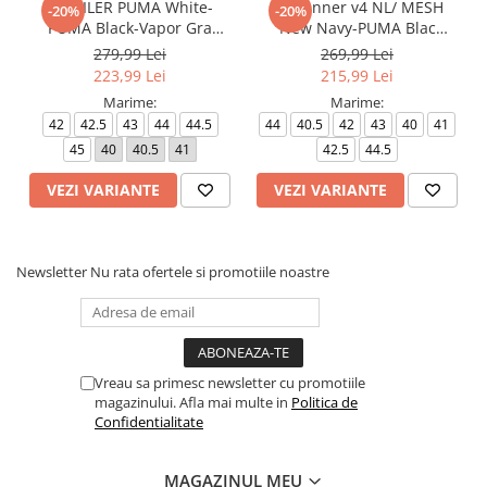
ST MILER PUMA White-
ST Runner v4 NL/ MESH
-20%
-20%
PUMA Black-Vapor Gra
New Navy-PUMA Blac
401622-02
404743-04
279,99 Lei
269,99 Lei
223,99 Lei
215,99 Lei
Marime:
Marime:
42
42.5
43
44
44.5
44
40.5
42
43
40
41
45
40
40.5
41
42.5
44.5
VEZI VARIANTE
VEZI VARIANTE
Newsletter
Nu rata ofertele si promotiile noastre
Vreau sa primesc newsletter cu promotiile
magazinului. Afla mai multe in
Politica de
Confidentialitate
MAGAZINUL MEU