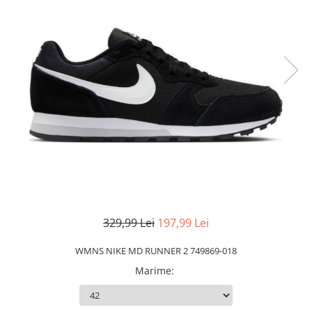
Slapi barbati
Mocasini
Sandale & Slapi copii
Pantofi sport femei
Slapi femei
329,99 Lei
197,99 Lei
WMNS NIKE MD RUNNER 2 749869-018
Marime
: