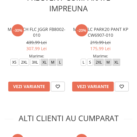
IMPREUNA
M NK TCH FLC JGGR FB8002-
M NK FLC PARK20 PANT KP
-30%
-20%
010
CW6907-010
439,99 Lei
219,99 Lei
307,99 Lei
175,99 Lei
Marime:
Marime:
XS
2XL
3XL
XL
M
L
L
S
2XL
M
XL
VEZI VARIANTE
VEZI VARIANTE
ALTI CLIENTI AU CUMPARAT