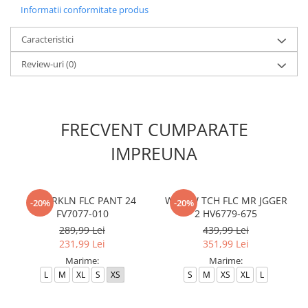
Informatii conformitate produs
Caracteristici
Review-uri
(0)
FRECVENT CUMPARATE
IMPREUNA
W J BRKLN FLC PANT 24
W NSW TCH FLC MR JGGER
-20%
-20%
FV7077-010
2 HV6779-675
289,99 Lei
439,99 Lei
231,99 Lei
351,99 Lei
Marime:
Marime:
L
M
XL
S
XS
S
M
XS
XL
L