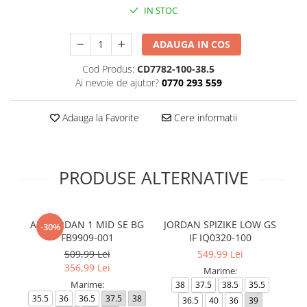
IN STOC
ADAUGA IN COS
Cod Produs:
CD7782-100-38.5
Ai nevoie de ajutor?
0770 293 559
Adauga la Favorite
Cere informatii
PRODUSE ALTERNATIVE
AIR JORDAN 1 MID SE BG
JORDAN SPIZIKE LOW GS
-30%
FB9909-001
IF IQ0320-100
509,99 Lei
549,99 Lei
356,99 Lei
Marime:
Marime:
38
37.5
38.5
35.5
35.5
36
36.5
37.5
38
36.5
40
36
39