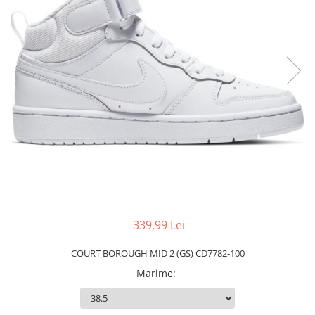
Slapi barbati
Mocasini
Sandale & Slapi copii
Pantofi sport femei
Slapi femei
339,99 Lei
COURT BOROUGH MID 2 (GS) CD7782-100
Marime
: