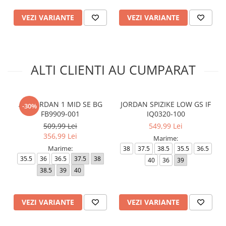
VEZI VARIANTE
VEZI VARIANTE
ALTI CLIENTI AU CUMPARAT
AIR JORDAN 1 MID SE BG
JORDAN SPIZIKE LOW GS IF
-30%
FB9909-001
IQ0320-100
509,99 Lei
549,99 Lei
356,99 Lei
Marime:
Marime:
38
37.5
38.5
35.5
36.5
35.5
36
36.5
37.5
38
40
36
39
38.5
39
40
VEZI VARIANTE
VEZI VARIANTE