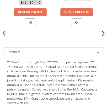
38.5
39
40
VEZI VARIANTE
VEZI VARIANTE
Descriere
**Nike Court Borough Mid 2** **Pantofi pentru copii mari**
**CONFORT DE ALL-STAR.** Arată ca un all star în afara terenului
cu Nike Court Borough Mid 2. Designul clasic de mijloc are piele
durabilă pentru un aspect și o senzație premium. Captuseala în
jurul limbii și a gleznei oferă confort suplimentar. - Pielea este
durabilă și ușor de curățat. - Șireturile tradiționale oferă o
potrivire sigură. - Canelurile din talpă o fac flexibilă. - Captuseala
în jurul limbii și a gleznei îți oferă confort suplimentar. **Mai
multe detalii:** - Construcție cupsole pentru un aspect și o
senzație clasice.