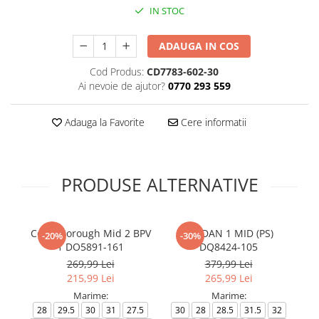
IN STOC
ADAUGA IN COS
Cod Produs:
CD7783-602-30
Ai nevoie de ajutor?
0770 293 559
Adauga la Favorite
Cere informatii
PRODUSE ALTERNATIVE
Court Borough Mid 2 BPV
JORDAN 1 MID (PS)
-20%
-30%
1 DO5891-161
DQ8424-105
269,99 Lei
379,99 Lei
215,99 Lei
265,99 Lei
Marime:
Marime:
28
29.5
30
31
27.5
30
28
28.5
31.5
32
27