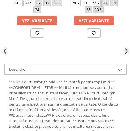
28.5
31.5
32
33
33.5
29.5
31
27.5
33
34
34
35
33.5
VEZI VARIANTE
VEZI VARIANTE
Descriere
**Nike Court Borough Mid 2** **Pantofi pentru copii mici**
**CONFORT DE ALL-STAR.** Micii tăi campioni se vor simți ca
niște all-stars chiar și în afara terenului cu Nike Court Borough
Mid 2. Designul clasic mid-top este realizat din piele durabilă
pentru un aspect premium și o senzație de calitate. O bandă cu
arici face ca încălțarea și descălțarea să fie foarte ușoare.
**Durabilitate ridicată** Pielea oferă un aspect clasic, fiind
totodată durabilă și ușor de curățat. **Ușor de pus și scos**
Șireturile elastice și banda cu arici fac încălțarea și descălțarea