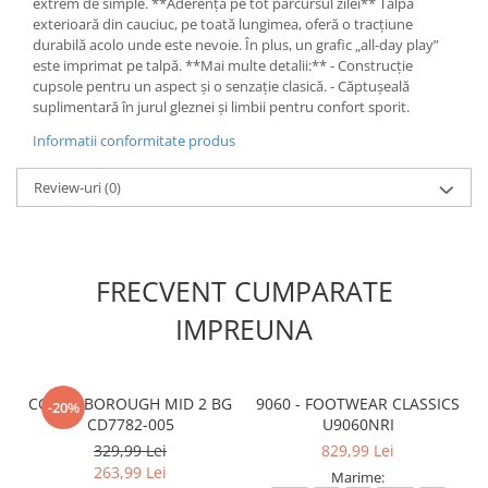
extrem de simple. **Aderență pe tot parcursul zilei** Talpa
exterioară din cauciuc, pe toată lungimea, oferă o tracțiune
durabilă acolo unde este nevoie. În plus, un grafic „all-day play”
este imprimat pe talpă. **Mai multe detalii:** - Construcție
cupsole pentru un aspect și o senzație clasică. - Căptușeală
suplimentară în jurul gleznei și limbii pentru confort sporit.
Informatii conformitate produs
Review-uri
(0)
FRECVENT CUMPARATE
IMPREUNA
COURT BOROUGH MID 2 BG
9060 - FOOTWEAR CLASSICS
-20%
CD7782-005
U9060NRI
329,99 Lei
829,99 Lei
263,99 Lei
Marime: