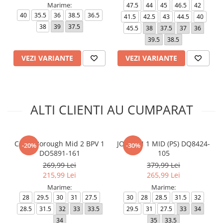
Marime:
47.5
44
45
46.5
42
40
35.5
36
38.5
36.5
41.5
42.5
43
44.5
40
38
39
37.5
45.5
38
37.5
37
36
39.5
38.5
VEZI VARIANTE
VEZI VARIANTE
ALTI CLIENTI AU CUMPARAT
Court Borough Mid 2 BPV 1
JORDAN 1 MID (PS) DQ8424-
-20%
-30%
DO5891-161
105
269,99 Lei
379,99 Lei
215,99 Lei
265,99 Lei
Marime:
Marime:
28
29.5
30
31
27.5
30
28
28.5
31.5
32
28.5
31.5
32
33
33.5
29.5
31
27.5
33
34
34
35
33.5