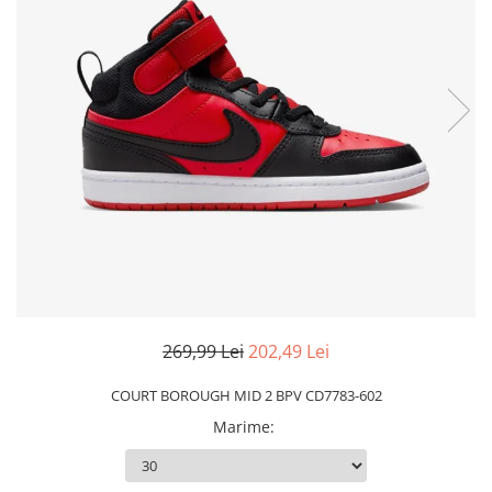
Slapi barbati
Mocasini
Sandale & Slapi copii
Pantofi sport femei
Slapi femei
269,99 Lei
202,49 Lei
COURT BOROUGH MID 2 BPV CD7783-602
Marime
: