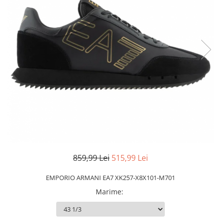
Slapi barbati
Mocasini
Sandale & Slapi copii
Pantofi sport femei
Slapi femei
859,99 Lei
515,99 Lei
EMPORIO ARMANI EA7 XK257-X8X101-M701
Marime
: