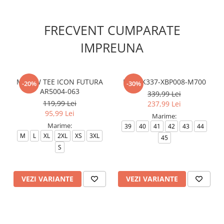
FRECVENT CUMPARATE
IMPREUNA
M NSW TEE ICON FUTURA
EA7 XK337-XBP008-M700
-20%
-30%
AR5004-063
339,99 Lei
119,99 Lei
237,99 Lei
95,99 Lei
Marime:
Marime:
39
40
41
42
43
44
M
L
XL
2XL
XS
3XL
45
S
VEZI VARIANTE
VEZI VARIANTE