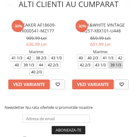
ALTI CLIENTI AU CUMPARAT
SNEAKER AF18609-
BLACK&WHITE VINTAGE
-30%
-30%
7X000541-MZ177
XK257-X8X101-U448
909,99 Lei
859,99 Lei
636,99 Lei
601,99 Lei
Marime:
Marime:
41 1/3
42
38 2/3
43 1/3
40
40 2/3
41 1/3
42
40
39 1/3
44
42 2/3
42 2/3
43 1/3
39 1/3
40 2/3
VEZI VARIANTE
VEZI VARIANTE
Newsletter
Nu rata ofertele si promotiile noastre