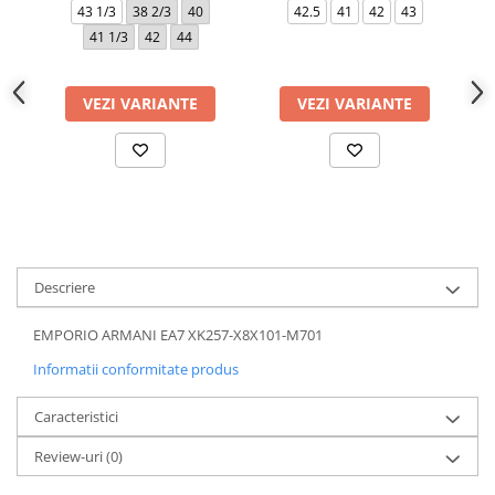
43 1/3
38 2/3
40
42.5
41
42
43
41 1/3
42
44
VEZI VARIANTE
VEZI VARIANTE
Descriere
EMPORIO ARMANI EA7 XK257-X8X101-M701
Informatii conformitate produs
Caracteristici
Review-uri
(0)