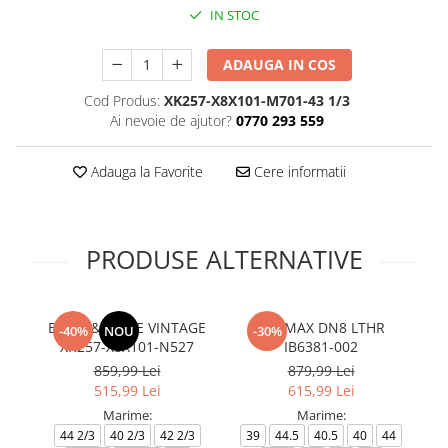
IN STOC
ADAUGA IN COS
Cod Produs:
XK257-X8X101-M701-43 1/3
Ai nevoie de ajutor?
0770 293 559
Adauga la Favorite
Cere informatii
PRODUSE ALTERNATIVE
BLACK&WHITE VINTAGE
AIR MAX DN8 LTHR
-40%
NOU
-30%
XK257-X8X101-N527
IB6381-002
Sn
859,99 Lei
879,99 Lei
515,99 Lei
615,99 Lei
Marime:
Marime:
44 2/3
40 2/3
42 2/3
39
44.5
40.5
40
44