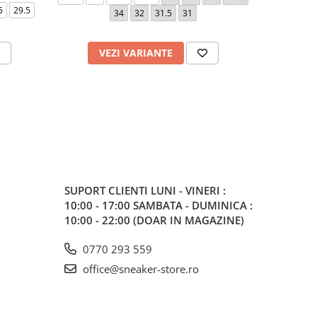
5
29.5
34
32
31.5
31
3
VEZI VARIANTE
V
SUPORT CLIENTI
LUNI - VINERI :
10:00 - 17:00 SAMBATA - DUMINICA :
10:00 - 22:00 (DOAR IN MAGAZINE)
0770 293 559
office@sneaker-store.ro