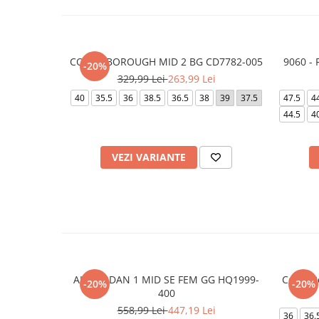
COURT BOROUGH MID 2 BG CD7782-005
9060 -
-20%
329,99 Lei
263,99 Lei
40
35.5
36
38.5
36.5
38
39
37.5
47.5
4
44.5
4
VEZI VARIANTE
AIR JORDAN 1 MID SE FEM GG HQ1999-
Court 
-20%
-20%
400
558,99 Lei
447,19 Lei
36
36.