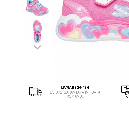
Slapi barbati
Mocasini
Sandale & Slapi copii
Pantofi sport femei
Slapi femei
LIVRARE 24-48H
LIVRARE GARANTATA IN TOATA
ROMANIA.