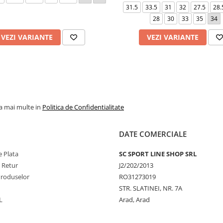
31.5
33.5
31
32
27.5
28.
28
30
33
35
34
VEZI VARIANTE
VEZI VARIANTE
la mai multe in
Politica de Confidentialitate
DATE COMERCIALE
 Plata
SC SPORT LINE SHOP SRL
e Retur
J2/202/2013
Produselor
RO31273019
STR. SLATINEI, NR. 7A
L
Arad, Arad