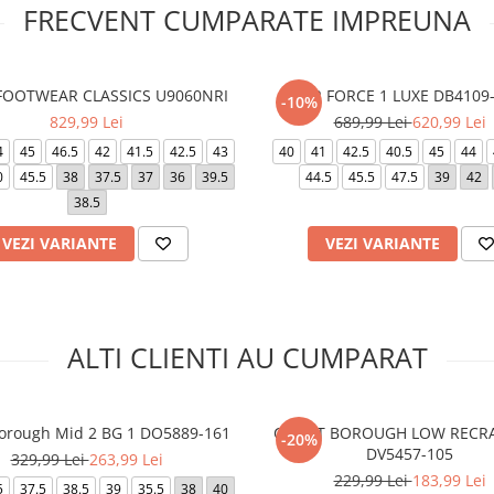
FRECVENT CUMPARATE IMPREUNA
 FOOTWEAR CLASSICS U9060NRI
AIR FORCE 1 LUXE DB4109
-10%
829,99 Lei
689,99 Lei
620,99 Lei
4
45
46.5
42
41.5
42.5
43
40
41
42.5
40.5
45
44
0
45.5
38
37.5
37
36
39.5
44.5
45.5
47.5
39
42
38.5
VEZI VARIANTE
VEZI VARIANTE
ALTI CLIENTI AU CUMPARAT
Borough Mid 2 BG 1 DO5889-161
COURT BOROUGH LOW RECRA
-20%
DV5457-105
329,99 Lei
263,99 Lei
229,99 Lei
183,99 Lei
5
37.5
38.5
39
35.5
38
40