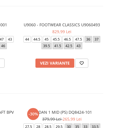
-001
U9060 - FOOTWEAR CLASSICS U9060493
AIR 
-7%
829,99 Lei
5
47
43
44
44.5
45
45.5
46.5
47.5
36
37
40.5
42.5
46
39.5
41.5
42.5
43
43
44
VEZI VARIANTE
V
FT BPV
JORDAN 1 MID (PS) DQ8424-101
JORDAN 1
-30%
-30%
379,99 Lei
265,99 Lei
3
27.5
28
28.5
29.5
30
35
33
33.5
27.5
29