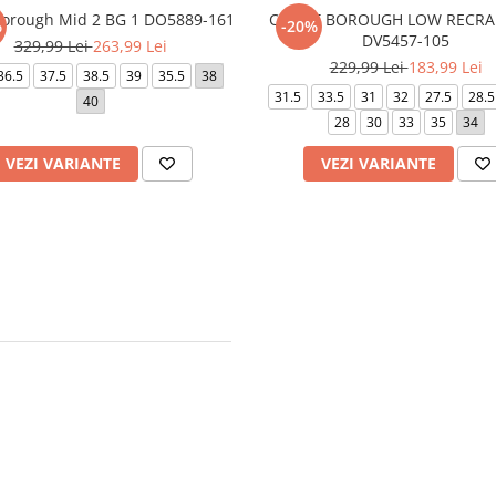
Borough Mid 2 BG 1 DO5889-161
COURT BOROUGH LOW RECRAF
%
-20%
DV5457-105
329,99 Lei
263,99 Lei
229,99 Lei
183,99 Lei
36.5
37.5
38.5
39
35.5
38
31.5
33.5
31
32
27.5
28.5
40
28
30
33
35
34
VEZI VARIANTE
VEZI VARIANTE