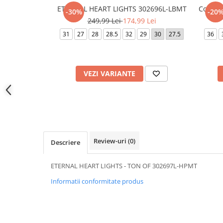
ETERNAL HEART LIGHTS 302696L-LBMT
Court 
-30%
-20
249,99 Lei
174,99 Lei
31
27
28
28.5
32
29
30
27.5
36
VEZI VARIANTE
Review-uri
(0)
Descriere
ETERNAL HEART LIGHTS - TON OF 302697L-HPMT
Informatii conformitate produs