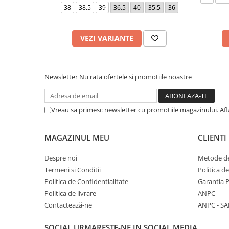
38
38.5
39
36.5
40
35.5
36
VEZI VARIANTE
Newsletter
Nu rata ofertele si promotiile noastre
Vreau sa primesc newsletter cu promotiile magazinului. Af
MAGAZINUL MEU
CLIENTI
Despre noi
Metode de
Termeni si Conditii
Politica d
Politica de Confidentialitate
Garantia 
Politica de livrare
ANPC
Contactează-ne
ANPC - SA
SOCIAL
URMARESTE-NE IN SOCIAL MEDIA