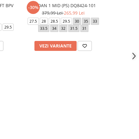
T BPV
JORDAN 1 MID (PS) DQ8424-101
JORDAN 1 MI
-30%
-30%
379,99 Lei
265,99 Lei
399,
27.5
28
28.5
29.5
30
35
33
27.5
29.5
29.5
33.5
34
32
31.5
31
33.5
VEZI VARIANTE
VEZI