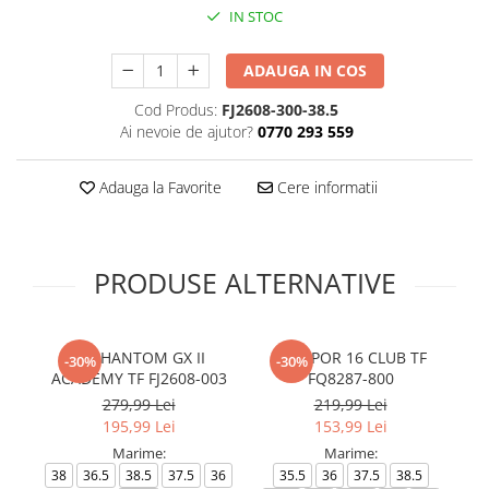
IN STOC
ADAUGA IN COS
Cod Produs:
FJ2608-300-38.5
Ai nevoie de ajutor?
0770 293 559
Adauga la Favorite
Cere informatii
PRODUSE ALTERNATIVE
JR PHANTOM GX II
JR VAPOR 16 CLUB TF
-30%
-30%
ACADEMY TF FJ2608-003
FQ8287-800
279,99 Lei
219,99 Lei
195,99 Lei
153,99 Lei
Marime:
Marime:
38
36.5
38.5
37.5
36
35.5
36
37.5
38.5