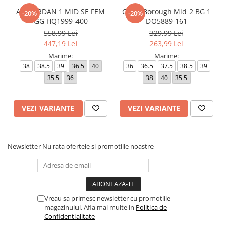
AIR JORDAN 1 MID SE FEM
Court Borough Mid 2 BG 1
-20%
-20%
GG HQ1999-400
DO5889-161
558,99 Lei
329,99 Lei
447,19 Lei
263,99 Lei
Marime:
Marime:
38
38.5
39
36.5
40
36
36.5
37.5
38.5
39
35.5
36
38
40
35.5
VEZI VARIANTE
VEZI VARIANTE
Newsletter
Nu rata ofertele si promotiile noastre
Vreau sa primesc newsletter cu promotiile
magazinului. Afla mai multe in
Politica de
Confidentialitate