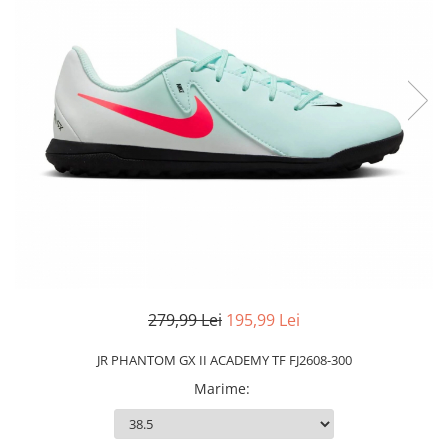
Slapi barbati
Mocasini
Sandale & Slapi copii
Pantofi sport femei
Slapi femei
279,99 Lei
195,99 Lei
JR PHANTOM GX II ACADEMY TF FJ2608-300
Marime
: