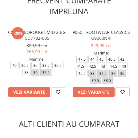
FRECVENT CUMPARATE
IMPREUNA
COURT BOROUGH MID 2 BG
9060 - FOOTWEAR CLASSICS
-20%
CD7782-005
U9060NRI
329,99 Lei
829,99 Lei
263,99 Lei
Marime:
Marime:
47.5
44
45
46.5
42
40
35.5
36
38.5
36.5
41.5
42.5
43
44.5
40
38
39
37.5
45.5
38
37.5
37
36
39.5
38.5
VEZI VARIANTE
VEZI VARIANTE
ALTI CLIENTI AU CUMPARAT