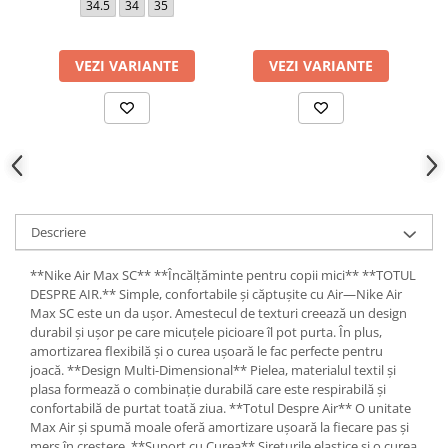
34.5
34
35
VEZI VARIANTE
VEZI VARIANTE
Descriere
**Nike Air Max SC** **Încălțăminte pentru copii mici** **TOTUL
DESPRE AIR.** Simple, confortabile și căptușite cu Air—Nike Air
Max SC este un da ușor. Amestecul de texturi creează un design
durabil și ușor pe care micuțele picioare îl pot purta. În plus,
amortizarea flexibilă și o curea ușoară le fac perfecte pentru
joacă. **Design Multi-Dimensional** Pielea, materialul textil și
plasa formează o combinație durabilă care este respirabilă și
confortabilă de purtat toată ziua. **Totul Despre Air** O unitate
Max Air și spumă moale oferă amortizare ușoară la fiecare pas și
mers în creștere. **Suport cu Curea** Șireturile elastice și o curea