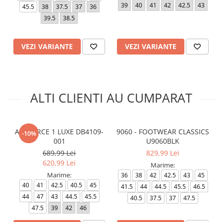
39
40
41
42
42.5
43
45.5
38
37.5
37
36
39.5
38.5
VEZI VARIANTE
VEZI VARIANTE
ALTI CLIENTI AU CUMPARAT
AIR FORCE 1 LUXE DB4109-
9060 - FOOTWEAR CLASSICS
-10%
001
U9060BLK
689,99 Lei
829,99 Lei
620,99 Lei
Marime:
Marime:
36
38
42
42.5
43
45
40
41
42.5
40.5
45
41.5
44
44.5
45.5
46.5
44
47
43
44.5
45.5
40.5
37.5
37
47.5
47.5
39
42
46