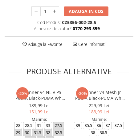
ADAUGA IN COS
Cod Produs:
CZ5356-002-28.5
Ai nevoie de ajutor?
0770 293 559
Adauga la Favorite
Cere informatii
PRODUSE ALTERNATIVE
ST Runner v4 NL V PS
ST Runner v4 Mesh Jr
C
-20%
-20%
PUMA Black-PUMA Whi
PUMA Black-PUMA Whi
399740-01
399876-01
189,99 Lei
229,99 Lei
151,99 Lei
183,99 Lei
Marime:
Marime:
28
28.5
31
33
27.5
39
35.5
36
37
37.5
4
29
30
31.5
32
32.5
38
38.5