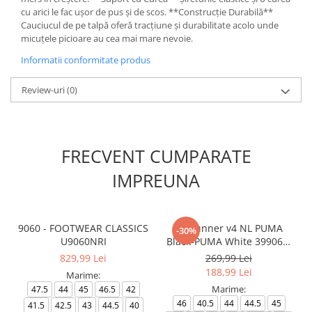
cu arici le fac ușor de pus și de scos. **Construcție Durabilă**
Cauciucul de pe talpă oferă tracțiune și durabilitate acolo unde
micuțele picioare au cea mai mare nevoie.
Informatii conformitate produs
Review-uri
(0)
FRECVENT CUMPARATE
IMPREUNA
9060 - FOOTWEAR CLASSICS
ST Runner v4 NL PUMA
-30%
U9060NRI
Black-PUMA White 399069-
01
829,99 Lei
269,99 Lei
188,99 Lei
Marime:
Marime:
47.5
44
45
46.5
42
46
40.5
44
44.5
45
41.5
42.5
43
44.5
40