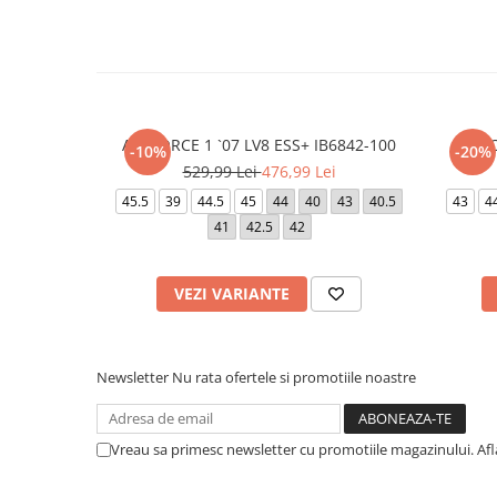
AIR FORCE 1 `07 LV8 ESS+ IB6842-100
AIR 
-10%
-20%
529,99 Lei
476,99 Lei
45.5
39
44.5
45
44
40
43
40.5
43
4
41
42.5
42
VEZI VARIANTE
Newsletter
Nu rata ofertele si promotiile noastre
Vreau sa primesc newsletter cu promotiile magazinului. Af