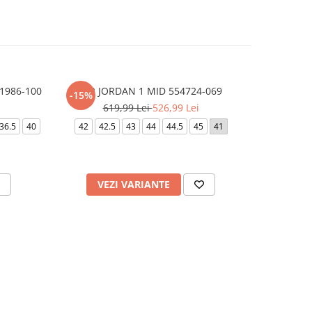
1986-100
AIR JORDAN 1 MID 554724-069
AIR FO
-15%
-10%
619,99 Lei
526,99 Lei
6
36.5
40
42
42.5
43
44
44.5
45
41
40.5
41
VEZI VARIANTE
V