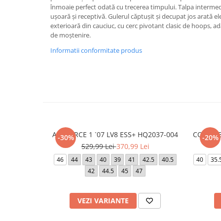
înmoaie perfect odată cu trecerea timpului. Talpa interme
ușoară și receptivă. Gulerul căptușit și decupat jos arată el
exterioară din cauciuc, cu cerc pivotant clasic de hoops, ad
de moștenire.
Informatii conformitate produs
AIR FORCE 1 `07 LV8 ESS+ HQ2037-004
COURT 
-30%
-20%
529,99 Lei
370,99 Lei
46
44
43
40
39
41
42.5
40.5
40
35.
42
44.5
45
47
VEZI VARIANTE