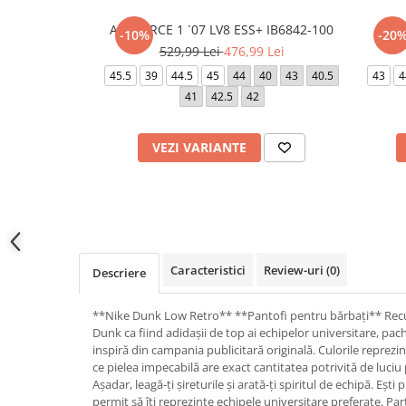
AIR FORCE 1 `07 LV8 ESS+ IB6842-100
AIR 
-10%
-20
529,99 Lei
476,99 Lei
45.5
39
44.5
45
44
40
43
40.5
43
4
41
42.5
42
VEZI VARIANTE
Caracteristici
Review-uri
(0)
Descriere
**Nike Dunk Low Retro** **Pantofi pentru bărbați** Rec
Dunk ca fiind adidașii de top ai echipelor universitare, pa
inspiră din campania publicitară originală. Culorile reprezint
ce pielea impecabilă are exact cantitatea potrivită de luciu 
Așadar, leagă-ți șireturile și arată-ți spiritul de echipă. Ești 
permit să îți reprezinte echipele universitare preferate. Par