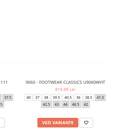
-111
9060 - FOOTWEAR CLASSICS U9060WHT
W NIK
-12%
819,99 Lei
4
37.5
40
37
38
39.5
40.5
36
38.5
41.5
38.5
40
35
42.5
43
44
46.5
42
VEZI VARIANTE
V