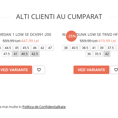
ALTI CLIENTI AU CUMPARAT
JORDAN 1 LOW SE DC6991-200
W NIKE DUNK LOW SE TRND HF
-25%
559,99 Lei
447,99 Lei
559,99 Lei
419,99 Lei
4
44.5
45
45.5
46
42
47
38
40.5
38.5
41
39
37.5
47.5
41
40.5
42.5
36
35.5
42
VEZI VARIANTE
VEZI VARIANTE
la mai multe in
Politica de Confidentialitate