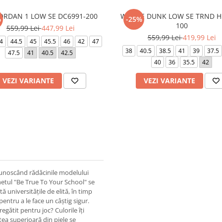
JORDAN 1 LOW SE DC6991-200
W NIKE DUNK LOW SE TRND H
%
-25%
100
559,99 Lei
447,99 Lei
559,99 Lei
419,99 Lei
4
44.5
45
45.5
46
42
47
38
40.5
38.5
41
39
37.5
47.5
41
40.5
42.5
40
36
35.5
42
VEZI VARIANTE
VEZI VARIANTE
unoscând rădăcinile modelului
chetul "Be True To Your School" se
ă universitățile de elită, în timp
pentru a le face un câștig sigur.
pregătit pentru joc? Culorile îți
tea superioară din piele se