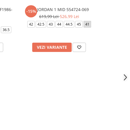
F1986-
AIR JORDAN 1 MID 554724-069
AIR FORC
-15%
-10%
619,99 Lei
526,99 Lei
659,
42
42.5
43
44
44.5
45
41
36.5
40.5
41
42
VEZI VARIANTE
VEZI