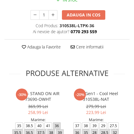
IN STOC
ADAUGA IN COS
Cod Produs:
310538L-LTPK-36
Ai nevoie de ajutor?
0770 293 559
Adauga la Favorite
Cere informatii
PRODUSE ALTERNATIVE
UNO - STAND ON AIR
UNO Gen1 - Cool Heel
-30%
-20%
73690-OWHT
310538L-NAT
369,99 Lei
279,99 Lei
258,99 Lei
223,99 Lei
Marime:
Marime:
35
38.5
40
41
36
37
38
39
29
27.5
3
35.5
36.5
37.5
38
39
36
35
28
28.5
32
35