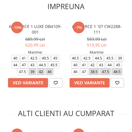
IMPREUNA
AIR FORCE 1 LUXE DB4109-
AIR FORCE 1 `07 CW2288-
-10%
-7%
001
111
689,99 Lei
559,99 Lei
620,99 Lei
519,95 Lei
Marime:
Marime:
40
41
42.5
40.5
45
40.5
42.5
44.5
45.5
39
44
47
43
44.5
45.5
40
41
42
43
44
45
47.5
39
42
46
46
47
38.5
47.5
48.5
VEZI VARIANTE
VEZI VARIANTE
ALTI CLIENTI AU CUMPARAT