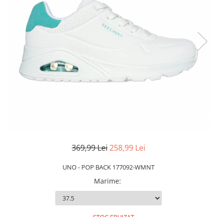
Slapi barbati
Mocasini
Sandale & Slapi copii
Pantofi sport femei
Slapi femei
369,99 Lei
258,99 Lei
UNO - POP BACK 177092-WMNT
Marime
: