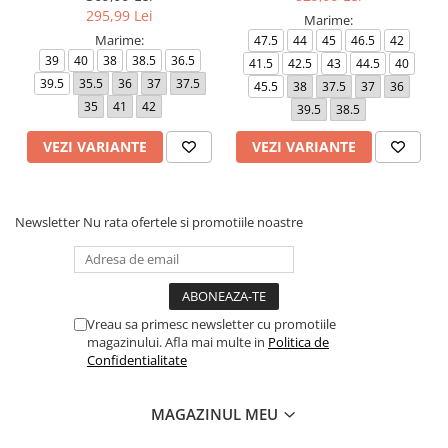
295,99 Lei
Marime:
Marime:
47.5
44
45
46.5
42
39
40
38
38.5
36.5
41.5
42.5
43
44.5
40
39.5
35.5
36
37
37.5
45.5
38
37.5
37
36
35
41
42
39.5
38.5
VEZI VARIANTE
VEZI VARIANTE
Newsletter
Nu rata ofertele si promotiile noastre
Vreau sa primesc newsletter cu promotiile
magazinului. Afla mai multe in
Politica de
Confidentialitate
MAGAZINUL MEU