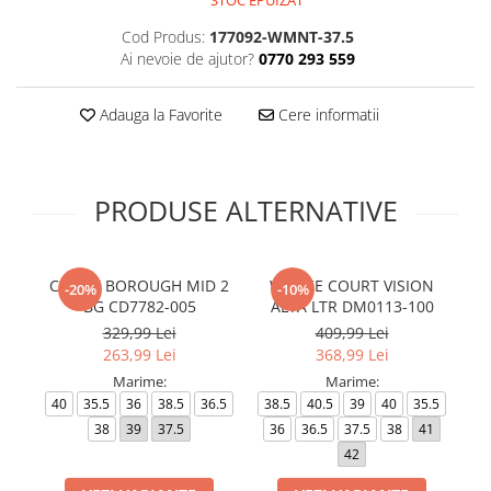
STOC EPUIZAT
Cod Produs:
177092-WMNT-37.5
Ai nevoie de ajutor?
0770 293 559
Adauga la Favorite
Cere informatii
PRODUSE ALTERNATIVE
COURT BOROUGH MID 2
W NIKE COURT VISION
-20%
-10%
BG CD7782-005
ALTA LTR DM0113-100
329,99 Lei
409,99 Lei
263,99 Lei
368,99 Lei
Marime:
Marime:
40
35.5
36
38.5
36.5
38.5
40.5
39
40
35.5
35
38
39
37.5
36
36.5
37.5
38
41
42