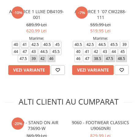
AIR FORCE 1 LUXE DB4109-
AIR FORCE 1 `07 CW2288-
-10%
-7%
001
111
689,99 Lei
559,99 Lei
620,99 Lei
519,95 Lei
Marime:
Marime:
40
41
42.5
40.5
45
40.5
42.5
44.5
45.5
39
44
47
43
44.5
45.5
40
41
42
43
44
45
47.5
39
42
46
46
47
38.5
47.5
48.5
VEZI VARIANTE
VEZI VARIANTE
ALTI CLIENTI AU CUMPARAT
UNO - STAND ON AIR
9060 - FOOTWEAR CLASSICS
-20%
73690-W
U9060NRI
369,99 Lei
829,99 Lei