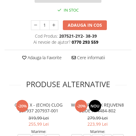
IN STOC
ADAUGA IN COS
Cod Produs:
207521-2Y2- 38-39
Ai nevoie de ajutor?
0770 293 559
Adauga la Favorite
Cere informatii
PRODUSE ALTERNATIVE
CROCS X - (ECHO) CLOG
W NIKE REACTX REJUVEN8
C
-20%
-20%
NOU
207937 207937-001
SLIDE HV4484-802
W CLO
319,99 Lei
279,99 Lei
255,99 Lei
223,99 Lei
Marime:
Marime: