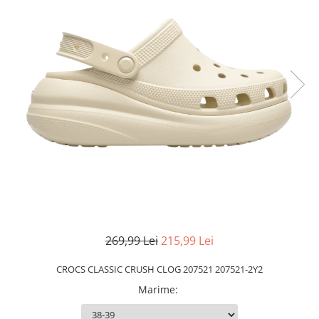
Slapi barbati
Mocasini
Sandale & Slapi copii
Pantofi sport femei
Slapi femei
269,99 Lei
215,99 Lei
CROCS CLASSIC CRUSH CLOG 207521 207521-2Y2
Marime
: