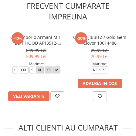
FRECVENT CUMPARATE
IMPREUNA
EA7 Emporio Armani M T-
CROCS JIBBITZ / Gold Gem
-40%
-30%
SUIT HOOD AF13512-
Clover 10014486
7M000236-UC001
849,99 Lei
29,99 Lei
509,99 Lei
20,99 Lei
Marime:
Marime:
L
XXL
S
XL
XS
M
NO SIZE
ADAUGA IN COS
VEZI VARIANTE
ALTI CLIENTI AU CUMPARAT