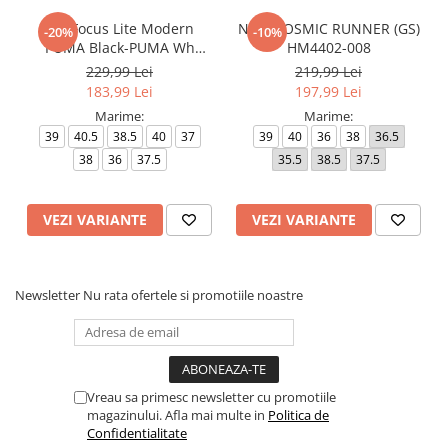
FlexFocus Lite Modern
NIKE COSMIC RUNNER (GS)
-20%
-10%
PUMA Black-PUMA Wh
HM4402-008
310093-40
229,99 Lei
219,99 Lei
183,99 Lei
197,99 Lei
Marime:
Marime:
39
40.5
38.5
40
37
39
40
36
38
36.5
38
36
37.5
35.5
38.5
37.5
VEZI VARIANTE
VEZI VARIANTE
Newsletter
Nu rata ofertele si promotiile noastre
Vreau sa primesc newsletter cu promotiile
magazinului. Afla mai multe in
Politica de
Confidentialitate