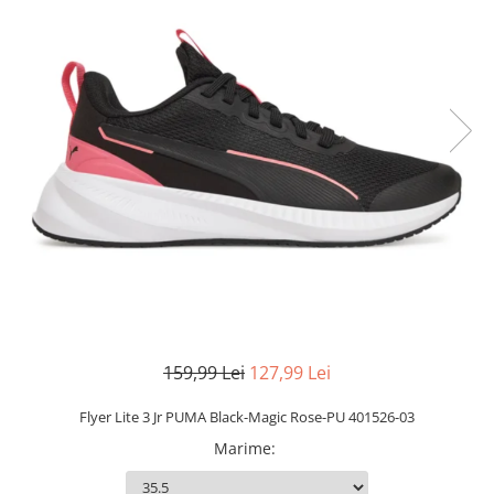
Slapi barbati
Mocasini
Sandale & Slapi copii
Pantofi sport femei
Slapi femei
159,99 Lei
127,99 Lei
Flyer Lite 3 Jr PUMA Black-Magic Rose-PU 401526-03
Marime
: