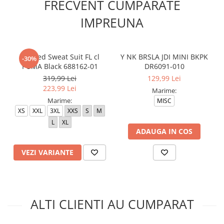
FRECVENT CUMPARATE
IMPREUNA
Hooded Sweat Suit FL cl
Y NK BRSLA JDI MINI BKPK
-30%
PUMA Black 688162-01
DR6091-010
319,99 Lei
129,99 Lei
223,99 Lei
Marime:
Marime:
MISC
XS
XXL
3XL
XXS
S
M
L
XL
ADAUGA IN COS
VEZI VARIANTE
ALTI CLIENTI AU CUMPARAT