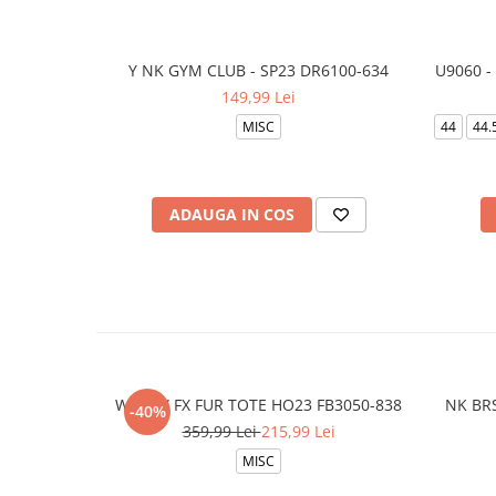
Y NK GYM CLUB - SP23 DR6100-634
U9060 -
149,99 Lei
MISC
44
44.
ADAUGA IN COS
W NSW FX FUR TOTE HO23 FB3050-838
NK BRS
-40%
359,99 Lei
215,99 Lei
MISC