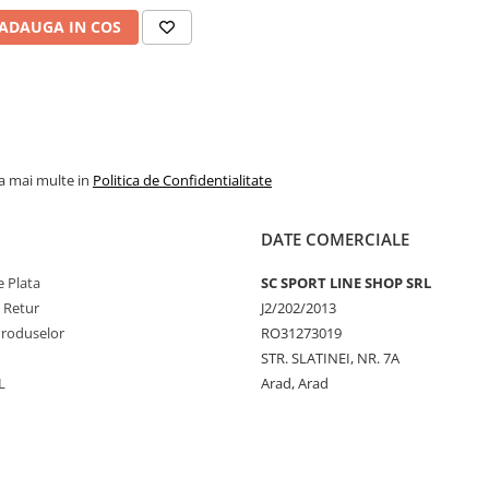
ADAUGA IN COS
la mai multe in
Politica de Confidentialitate
DATE COMERCIALE
 Plata
SC SPORT LINE SHOP SRL
e Retur
J2/202/2013
Produselor
RO31273019
STR. SLATINEI, NR. 7A
L
Arad, Arad