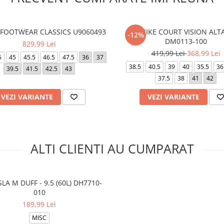
 FOOTWEAR CLASSICS U9060493
W NIKE COURT VISION ALT
-12%
DM0113-100
829,99 Lei
419,99 Lei
368,99 Lei
5
45
45.5
46.5
47.5
36
37
38.5
40.5
39
40
35.5
36
39.5
41.5
42.5
43
37.5
38
41
42
VEZI VARIANTE
VEZI VARIANTE
ALTI CLIENTI AU CUMPARAT
LA M DUFF - 9.5 (60L) DH7710-
010
189,99 Lei
MISC