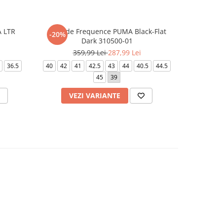
A LTR
Softride Frequence PUMA Black-Flat
M N K CL
-20%
-20%
Dark 310500-01
1
359,99 Lei
287,99 Lei
2
36.5
40
42
41
42.5
43
44
40.5
44.5
45
39
VEZI VARIANTE
V