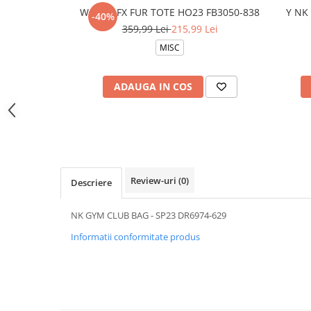
W NSW FX FUR TOTE HO23 FB3050-838
Y NK
-40%
359,99 Lei
215,99 Lei
MISC
ADAUGA IN COS
Review-uri
(0)
Descriere
NK GYM CLUB BAG - SP23 DR6974-629
Informatii conformitate produs