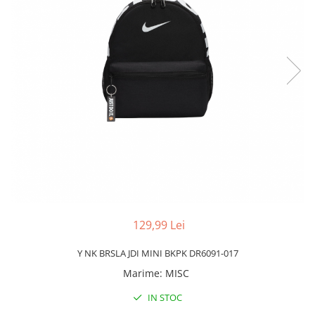
Slapi barbati
Mocasini
Sandale & Slapi copii
Pantofi sport femei
Slapi femei
129,99 Lei
Y NK BRSLA JDI MINI BKPK DR6091-017
Marime
:
MISC
IN STOC