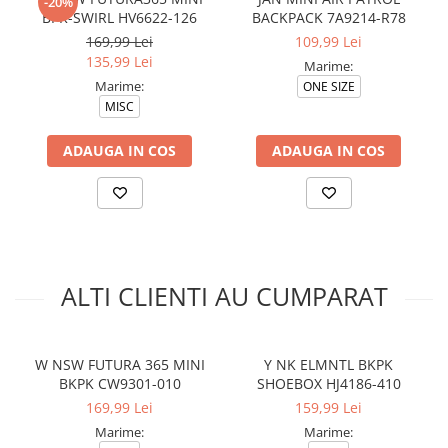
-20%
BPK-SWIRL HV6622-126
BACKPACK 7A9214-R78
169,99 Lei
109,99 Lei
135,99 Lei
Marime:
Marime:
ONE SIZE
MISC
ADAUGA IN COS
ADAUGA IN COS
ALTI CLIENTI AU CUMPARAT
W NSW FUTURA 365 MINI
Y NK ELMNTL BKPK
BKPK CW9301-010
SHOEBOX HJ4186-410
169,99 Lei
159,99 Lei
Marime:
Marime: