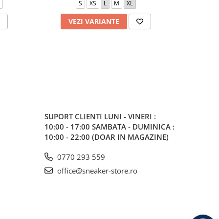
S
XS
L
M
XL
S
VEZI VARIANTE
V
SUPORT CLIENTI
LUNI - VINERI :
10:00 - 17:00 SAMBATA - DUMINICA :
10:00 - 22:00 (DOAR IN MAGAZINE)
0770 293 559
office@sneaker-store.ro