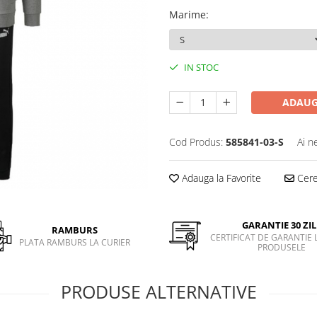
Marime
:
IN STOC
ADAUG
Cod Produs:
585841-03-S
Ai n
Adauga la Favorite
Cere 
GARANTIE 30 ZIL
RAMBURS
CERTIFICAT DE GARANTIE 
PLATA RAMBURS LA CURIER
PRODUSELE
PRODUSE ALTERNATIVE