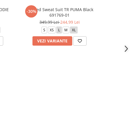
ODIE
Hooded Sweat Suit TR PUMA Black
PUMA Cla
-30%
-30%
691769-01
349,99 Lei
244,99 Lei
319,
S
XS
L
M
XL
S
X
VEZI VARIANTE
VEZI