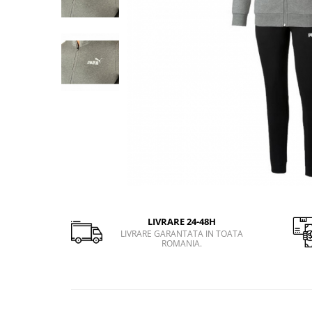
Slapi barbati
Mocasini
Sandale & Slapi copii
Pantofi sport femei
Slapi femei
LIVRARE 24-48H
LIVRARE GARANTATA IN TOATA
ROMANIA.