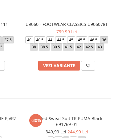
-111
U9060 - FOOTWEAR CLASSICS U906078T
Softride 
-20%
799,99 Lei
2
37.5
40
40.5
44
44.5
45
45.5
46.5
36
40
40.5
35
38
38.5
39.5
41.5
42
42.5
43
VEZI VARIANTE
V
E PJVRZ-
Hooded Sweat Suit TR PUMA Black
PUMA Class
-30%
-30%
691769-01
349,99 Lei
244,99 Lei
3