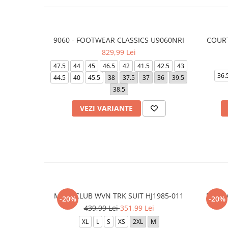
9060 - FOOTWEAR CLASSICS U9060NRI
COUR
829,99 Lei
47.5
44
45
46.5
42
41.5
42.5
43
36.
44.5
40
45.5
38
37.5
37
36
39.5
38.5
VEZI VARIANTE
M NK CLUB WVN TRK SUIT HJ1985-011
M NK 
-20%
-20%
439,99 Lei
351,99 Lei
XL
L
S
XS
2XL
M