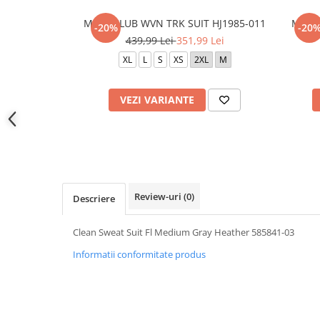
M NK CLUB WVN TRK SUIT HJ1985-011
M NK 
-20%
-20
439,99 Lei
351,99 Lei
XL
L
S
XS
2XL
M
VEZI VARIANTE
Review-uri
(0)
Descriere
Clean Sweat Suit Fl Medium Gray Heather 585841-03
Informatii conformitate produs