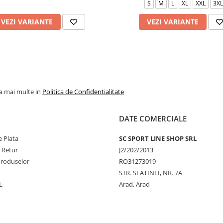
S
M
L
XL
XXL
3XL
VEZI VARIANTE
VEZI VARIANTE
la mai multe in
Politica de Confidentialitate
DATE COMERCIALE
 Plata
SC SPORT LINE SHOP SRL
e Retur
J2/202/2013
Produselor
RO31273019
STR. SLATINEI, NR. 7A
L
Arad, Arad