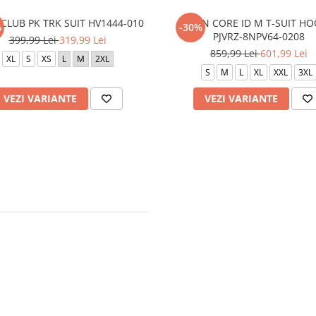
CLUB PK TRK SUIT HV1444-010
TRAIN CORE ID M T-SUIT HO
%
-30%
PJVRZ-8NPV64-0208
399,99 Lei
319,99 Lei
859,99 Lei
601,99 Lei
XL
S
XS
L
M
2XL
S
M
L
XL
XXL
3XL
VEZI VARIANTE
VEZI VARIANTE