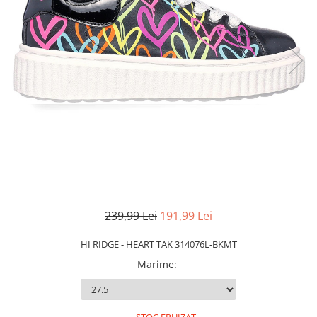
Slapi barbati
Mocasini
Sandale & Slapi copii
Pantofi sport femei
Slapi femei
239,99 Lei
191,99 Lei
HI RIDGE - HEART TAK 314076L-BKMT
Marime
: