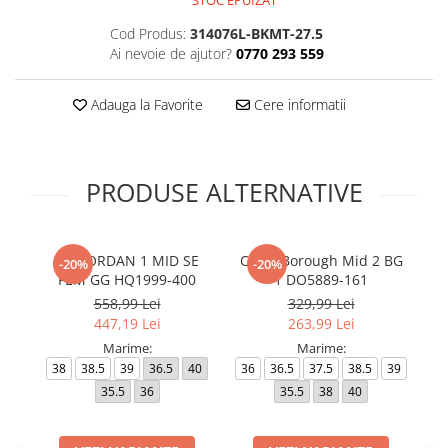
STOC EPUIZAT
Cod Produs:
314076L-BKMT-27.5
Ai nevoie de ajutor?
0770 293 559
Adauga la Favorite
Cere informatii
PRODUSE ALTERNATIVE
AIR JORDAN 1 MID SE
Court Borough Mid 2 BG
JO
-20%
-20%
FEM GG HQ1999-400
1 DO5889-161
558,99 Lei
329,99 Lei
447,19 Lei
263,99 Lei
Marime:
Marime:
38
38.5
39
36.5
40
36
36.5
37.5
38.5
39
3
35.5
36
35.5
38
40