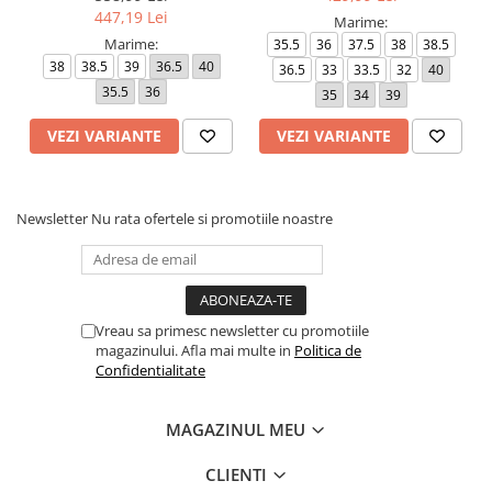
447,19 Lei
Marime:
Marime:
35.5
36
37.5
38
38.5
38
38.5
39
36.5
40
36.5
33
33.5
32
40
35.5
36
35
34
39
VEZI VARIANTE
VEZI VARIANTE
Newsletter
Nu rata ofertele si promotiile noastre
Vreau sa primesc newsletter cu promotiile
magazinului. Afla mai multe in
Politica de
Confidentialitate
MAGAZINUL MEU
CLIENTI