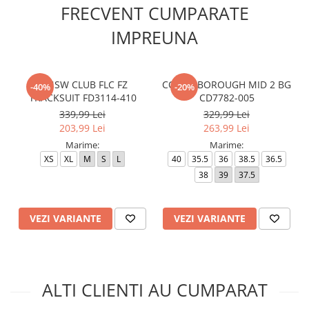
FRECVENT CUMPARATE
IMPREUNA
K NSW CLUB FLC FZ
COURT BOROUGH MID 2 BG
-40%
-20%
TRACKSUIT FD3114-410
CD7782-005
339,99 Lei
329,99 Lei
203,99 Lei
263,99 Lei
Marime:
Marime:
XS
XL
M
S
L
40
35.5
36
38.5
36.5
38
39
37.5
VEZI VARIANTE
VEZI VARIANTE
ALTI CLIENTI AU CUMPARAT