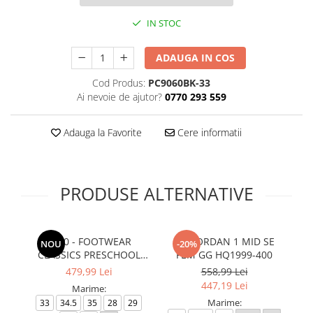
IN STOC
ADAUGA IN COS
Cod Produs:
PC9060BK-33
Ai nevoie de ajutor?
0770 293 559
Adauga la Favorite
Cere informatii
PRODUSE ALTERNATIVE
9060 - FOOTWEAR
AIR JORDAN 1 MID SE
C
NOU
-20%
CLASSICS PRESCHOOL
FEM GG HQ1999-400
PC9060GY
479,99 Lei
558,99 Lei
447,19 Lei
Marime:
Marime:
33
34.5
35
28
29