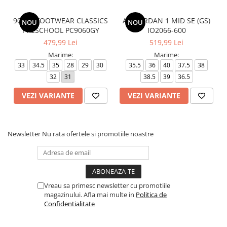
9060 - FOOTWEAR CLASSICS
AIR JORDAN 1 MID SE (GS)
NOU
NOU
PRESCHOOL PC9060GY
IO2066-600
479,99 Lei
519,99 Lei
Marime:
Marime:
33
34.5
35
28
29
30
35.5
36
40
37.5
38
32
31
38.5
39
36.5
VEZI VARIANTE
VEZI VARIANTE
Newsletter
Nu rata ofertele si promotiile noastre
Vreau sa primesc newsletter cu promotiile
magazinului. Afla mai multe in
Politica de
Confidentialitate