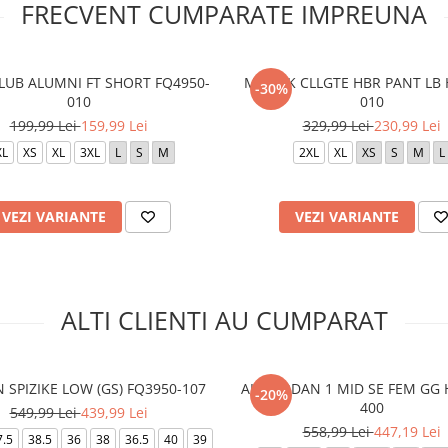
FRECVENT CUMPARATE IMPREUNA
LUB ALUMNI FT SHORT FQ4950-
M J BRK CLLGTE HBR PANT LB 
-30%
010
010
199,99 Lei
159,99 Lei
329,99 Lei
230,99 Lei
XL
XS
XL
3XL
L
S
M
2XL
XL
XS
S
M
L
VEZI VARIANTE
VEZI VARIANTE
ALTI CLIENTI AU CUMPARAT
 SPIZIKE LOW (GS) FQ3950-107
AIR JORDAN 1 MID SE FEM GG
-20%
400
549,99 Lei
439,99 Lei
558,99 Lei
447,19 Lei
7.5
38.5
36
38
36.5
40
39