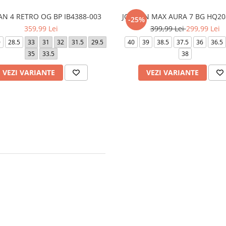
AN 4 RETRO OG BP IB4388-003
JORDAN MAX AURA 7 BG HQ20
-25%
359,99 Lei
399,99 Lei
299,99 Lei
0
28.5
33
31
32
31.5
29.5
40
39
38.5
37.5
36
36.5
35
33.5
38
VEZI VARIANTE
VEZI VARIANTE