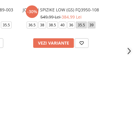
89-003
JORDAN SPIZIKE LOW (GS) FQ3950-108
JORDAN MAX
-30%
-25%
549,99 Lei
384,99 Lei
399,
35.5
36.5
38
38.5
40
36
35.5
39
39
37.5
VEZI VARIANTE
VEZI