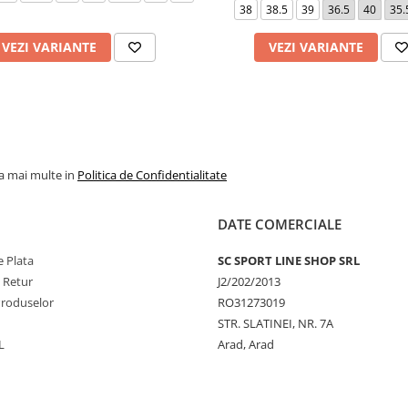
38
38.5
39
36.5
40
35.
VEZI VARIANTE
VEZI VARIANTE
la mai multe in
Politica de Confidentialitate
DATE COMERCIALE
 Plata
SC SPORT LINE SHOP SRL
e Retur
J2/202/2013
Produselor
RO31273019
STR. SLATINEI, NR. 7A
L
Arad, Arad