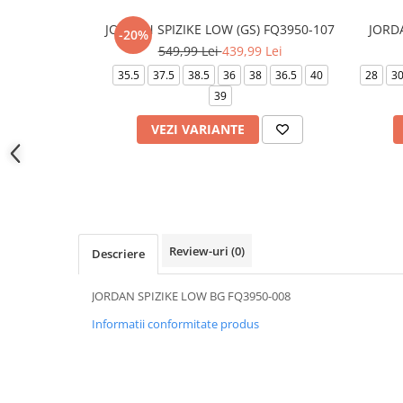
JORDAN SPIZIKE LOW (GS) FQ3950-107
JORD
-20%
549,99 Lei
439,99 Lei
35.5
37.5
38.5
36
38
36.5
40
28
3
39
VEZI VARIANTE
Review-uri
(0)
Descriere
JORDAN SPIZIKE LOW BG FQ3950-008
Informatii conformitate produs