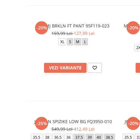
JDB MJ BRKLN FT PANT 95F119-023
M NK C
-20%
-20%
159,99 Lei
127,99 Lei
XL
S
M
L
2
VEZI VARIANTE
JORDAN SPIZIKE LOW BG FQ3950-010
JORDAN
-25%
-20%
549,99 Lei
412,49 Lei
35.5
38
36.5
36
37.5
39
40
38.5
35.5
3