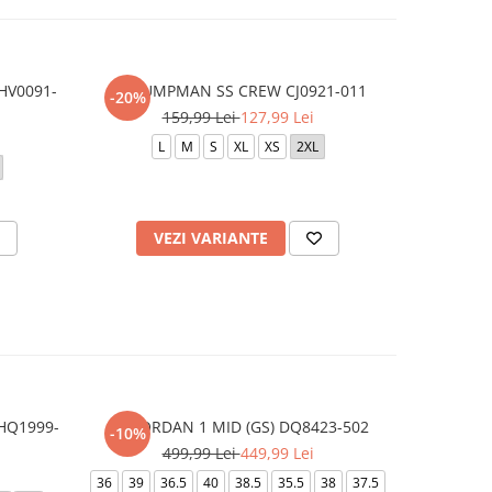
HV0091-
M J JUMPMAN SS CREW CJ0921-011
JHN JORD
-20%
159,99 Lei
127,99 Lei
L
M
S
XL
XS
2XL
VEZI VARIANTE
AD
 HQ1999-
AIR JORDAN 1 MID (GS) DQ8423-502
AIR F
-10%
499,99 Lei
449,99 Lei
36
39
36.5
40
38.5
35.5
38
37.5
35.5
3