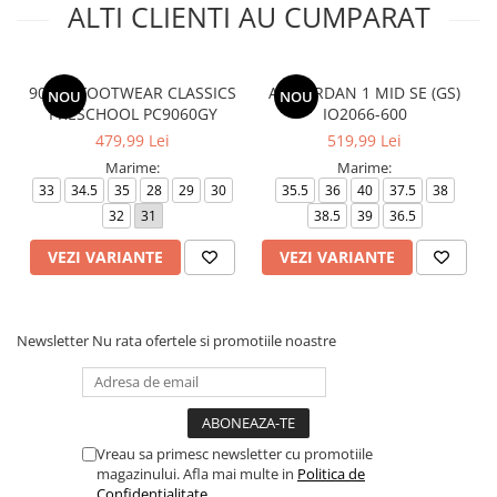
ALTI CLIENTI AU CUMPARAT
9060 - FOOTWEAR CLASSICS
AIR JORDAN 1 MID SE (GS)
NOU
NOU
PRESCHOOL PC9060GY
IO2066-600
479,99 Lei
519,99 Lei
Marime:
Marime:
33
34.5
35
28
29
30
35.5
36
40
37.5
38
32
31
38.5
39
36.5
VEZI VARIANTE
VEZI VARIANTE
Newsletter
Nu rata ofertele si promotiile noastre
Vreau sa primesc newsletter cu promotiile
magazinului. Afla mai multe in
Politica de
Confidentialitate