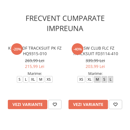
FRECVENT CUMPARATE
IMPREUNA
K NSW DF TRACKSUIT PK FZ
K NSW CLUB FLC FZ
-20%
-40%
HQ9315-010
TRACKSUIT FD3114-410
269,99 Lei
339,99 Lei
215,99 Lei
203,99 Lei
Marime:
Marime:
S
L
XL
M
XS
XS
XL
M
S
L
VEZI VARIANTE
VEZI VARIANTE