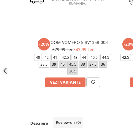
ROMANIA.
NIKE ZOOM VOMERO 5 BV1358-003
AIR 
-20%
-20
679,99 Lei
543,99 Lei
40
42
41
42.5
43
44
40.5
44.5
42.5
38.5
39
45
45.5
38
37.5
36
36.5
VEZI VARIANTE
Review-uri
(0)
Descriere