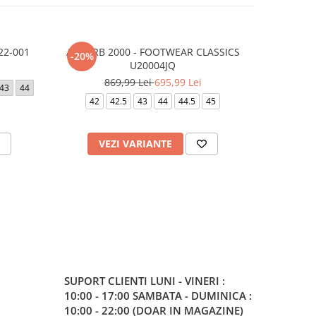
22-001
ABZORB 2000 - FOOTWEAR CLASSICS
NIKE ZOO
-20%
-20%
U20004JQ
6
869,99 Lei
695,99 Lei
43
44
41
42.5
42
42.5
43
44
44.5
45
38.5
VEZI VARIANTE
V
SUPORT CLIENTI
LUNI - VINERI :
10:00 - 17:00 SAMBATA - DUMINICA :
10:00 - 22:00 (DOAR IN MAGAZINE)