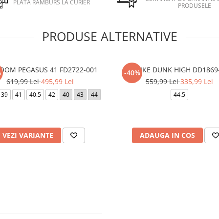
PLATA RAMBURS LA CURIER
PRODUSELE
PRODUSE ALTERNATIVE
ZOOM PEGASUS 41 FD2722-001
W NIKE DUNK HIGH DD1869
%
-40%
619,99 Lei
495,99 Lei
559,99 Lei
335,99 Lei
39
41
40.5
42
40
43
44
44.5
VEZI VARIANTE
ADAUGA IN COS