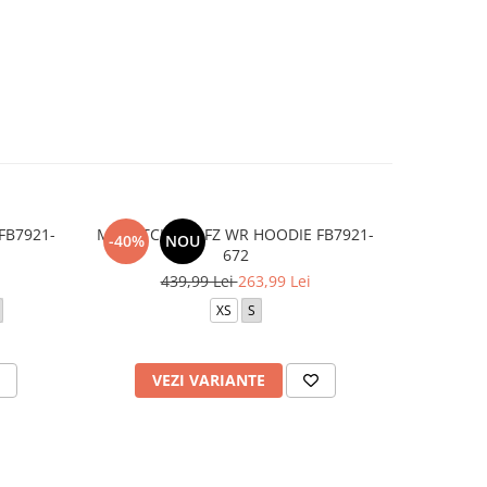
FB7921-
M NK TCH FLC FZ WR HOODIE FB7921-
K NSW DF 
-40%
NOU
-20%
672
2
439,99 Lei
263,99 Lei
XS
S
VEZI VARIANTE
V