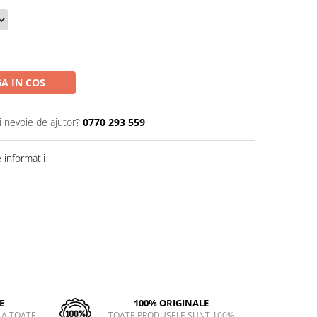
A IN COS
i nevoie de ajutor?
0770 293 559
informatii
E
100% ORIGINALE
LA TOATE
TOATE PRODUSELE SUNT 100%