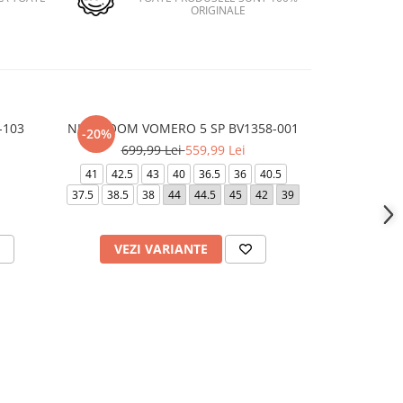
ORIGINALE
-103
NIKE ZOOM VOMERO 5 SP BV1358-001
AIR JORD
-20%
-15%
699,99 Lei
559,99 Lei
619,
41
42.5
43
40
36.5
36
40.5
42
42.5
37.5
38.5
38
44
44.5
45
42
39
VEZI VARIANTE
VEZI