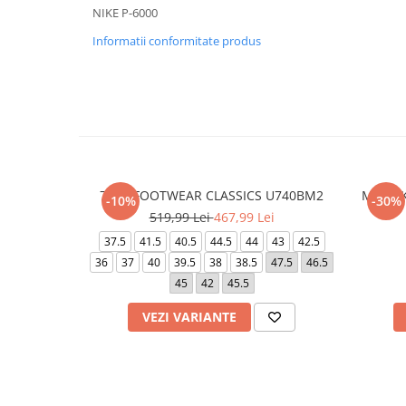
NIKE P-6000
Informatii conformitate produs
740 - FOOTWEAR CLASSICS U740BM2
M J BR
-10%
-30%
519,99 Lei
467,99 Lei
37.5
41.5
40.5
44.5
44
43
42.5
36
37
40
39.5
38
38.5
47.5
46.5
45
42
45.5
VEZI VARIANTE