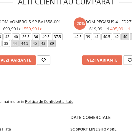
ALTI CLIENTI AU CUMPARAT
OOM VOMERO 5 SP BV1358-001
AIR ZOOM PEGASUS 41 FD27
-20%
699,99 Lei
559,99 Lei
619,99 Lei
495,99 Lei
5
43
40
36.5
36
40.5
37.5
42.5
39
41
40.5
42
40
38
44
44.5
45
42
39
VEZI VARIANTE
VEZI VARIANTE
la mai multe in
Politica de Confidentialitate
DATE COMERCIALE
 Plata
SC SPORT LINE SHOP SRL