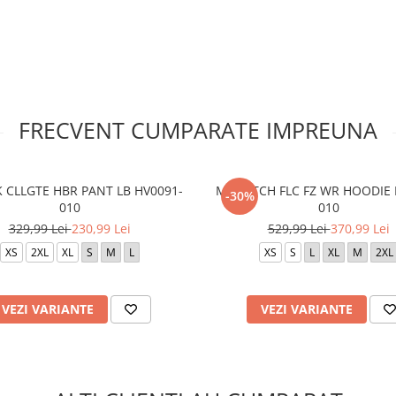
FRECVENT CUMPARATE IMPREUNA
K CLLGTE HBR PANT LB HV0091-
M NK TCH FLC FZ WR HOODIE 
-30%
010
010
329,99 Lei
230,99 Lei
529,99 Lei
370,99 Lei
XS
2XL
XL
S
M
L
XS
S
L
XL
M
2XL
VEZI VARIANTE
VEZI VARIANTE