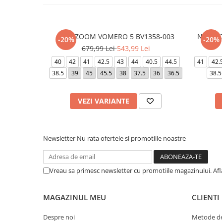
NIKE ZOOM VOMERO 5 BV1358-003
NIKE Z
-20%
-20%
679,99 Lei
543,99 Lei
40
42
41
42.5
43
44
40.5
44.5
41
42.
38.5
39
45
45.5
38
37.5
36
36.5
38.5
VEZI VARIANTE
Newsletter
Nu rata ofertele si promotiile noastre
Vreau sa primesc newsletter cu promotiile magazinului. Af
MAGAZINUL MEU
CLIENTI
Despre noi
Metode de