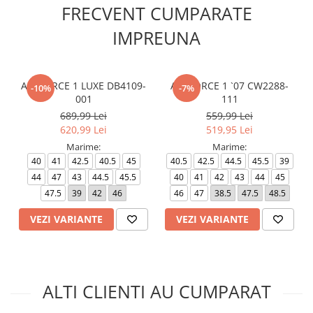
FRECVENT CUMPARATE
IMPREUNA
AIR FORCE 1 LUXE DB4109-
AIR FORCE 1 `07 CW2288-
-10%
-7%
001
111
689,99 Lei
559,99 Lei
620,99 Lei
519,95 Lei
Marime:
Marime:
40
41
42.5
40.5
45
40.5
42.5
44.5
45.5
39
44
47
43
44.5
45.5
40
41
42
43
44
45
47.5
39
42
46
46
47
38.5
47.5
48.5
VEZI VARIANTE
VEZI VARIANTE
ALTI CLIENTI AU CUMPARAT