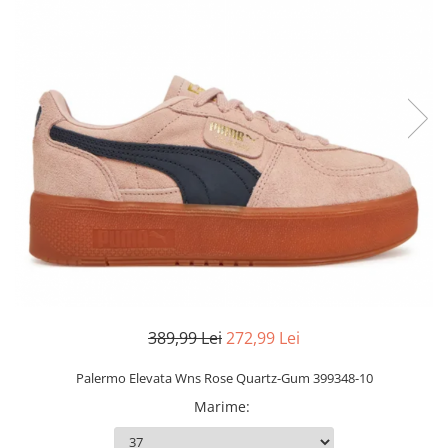
Slapi barbati
Mocasini
Sandale & Slapi copii
Pantofi sport femei
Slapi femei
389,99 Lei
272,99 Lei
Palermo Elevata Wns Rose Quartz-Gum 399348-10
Marime
: