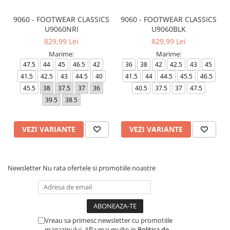
9060 - FOOTWEAR CLASSICS
9060 - FOOTWEAR CLASSICS
U9060NRI
U9060BLK
829,99 Lei
829,99 Lei
Marime:
Marime:
47.5
44
45
46.5
42
36
38
42
42.5
43
45
41.5
42.5
43
44.5
40
41.5
44
44.5
45.5
46.5
45.5
38
37.5
37
36
40.5
37.5
37
47.5
39.5
38.5
VEZI VARIANTE
VEZI VARIANTE
Newsletter
Nu rata ofertele si promotiile noastre
Vreau sa primesc newsletter cu promotiile
magazinului. Afla mai multe in
Politica de