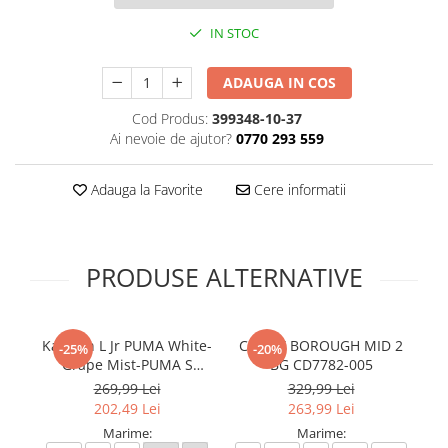
IN STOC
ADAUGA IN COS
Cod Produs:
399348-10-37
Ai nevoie de ajutor?
0770 293 559
Adauga la Favorite
Cere informatii
PRODUSE ALTERNATIVE
Karmen L Jr PUMA White-
COURT BOROUGH MID 2
-25%
-20%
Grape Mist-PUMA S
BG CD7782-005
387374-11
269,99 Lei
329,99 Lei
202,49 Lei
263,99 Lei
Marime:
Marime:
4