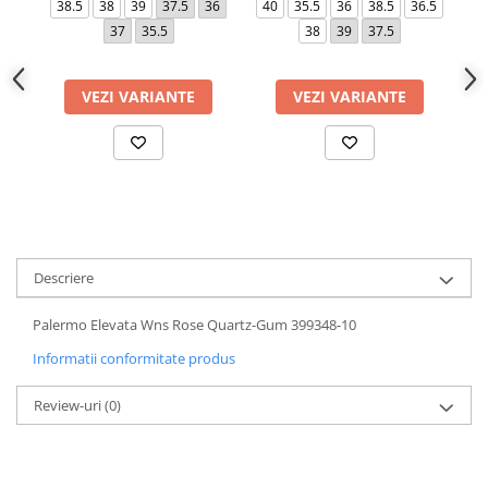
38.5
38
39
37.5
36
40
35.5
36
38.5
36.5
47
37
35.5
38
39
37.5
VEZI VARIANTE
VEZI VARIANTE
Descriere
Palermo Elevata Wns Rose Quartz-Gum 399348-10
Informatii conformitate produs
Review-uri
(0)